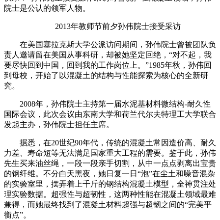
院士是公认的领军人物。
2013年教师节前夕孙伟院士接受采访
在美国塞拉克斯大学公派访问期间，孙伟院士曾被团队负
责人邀请留在美国从事科研，却被她坚定回绝，“对不起，我
要尽快回到中国，回到我的工作岗位上。”1985年秋，孙伟回
到母校，开始了以混凝土的结构与性能探索为核心的全新研
究。
2008年，孙伟院士主持第一届水泥基材料微结构-耐久性
国际会议，此次会议由东南大学和荷兰代尔夫特理工大学联合
发起主办，孙伟院士担任主席。
据悉，在20世纪90年代，传统的混凝土常因造价高、耐久
力差、寿命短等无法满足国家重大工程的需要。鉴于此，孙伟
先生买来油丝绳，一段一段亲手切割，从中一点点剥离出宝贵
的钢纤维。不分白天黑夜，她日复一日“泡”在尘土和噪音混杂
的实验室里，摆弄着上千斤的钢结构混凝土模型，全神贯注处
理实验数据。超强性与超韧性，这两种性能在混凝土领域最难
兼得，而她最终找到了混凝土材料超强与超韧之间的“完美平
衡点”。