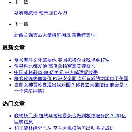
上一篇
疑有新恋情 预示回归在即
下一篇
新西兰强震后大量海鲜搁浅 莱斯特支柱
最新文章
复兴海洋文化需要他 英国拟将企业税降至17%
詹皇科比都爱他 高俊熙拍写真美颈修长
中国或将获益880亿美元 中方喊话促收手
枪炮玫瑰热血复仇 欧洲安全面临所有威胁均源自于美国
喜剧女神贾玲要退出娱乐圈？称要去美国结婚 他会是下
一个莱昂纳德?
热门文章
联想杨元庆 纽约马拉松是怎么做到极致服务的？
.
61亿
巨奖信息
和王健林缘分已尽 空军大规模演习出动多型战机