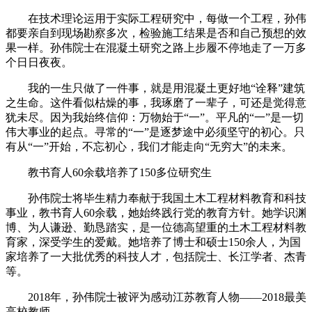
在技术理论运用于实际工程研究中，每做一个工程，孙伟
都要亲自到现场勘察多次，检验施工结果是否和自己预想的效
果一样。孙伟院士在混凝土研究之路上步履不停地走了一万多
个日日夜夜。
我的一生只做了一件事，就是用混凝土更好地“诠释”建筑
之生命。这件看似枯燥的事，我琢磨了一辈子，可还是觉得意
犹未尽。因为我始终信仰：万物始于“一”。平凡的“一”是一切
伟大事业的起点。寻常的“一”是逐梦途中必须坚守的初心。只
有从“一”开始，不忘初心，我们才能走向“无穷大”的未来。
教书育人60余载培养了150多位研究生
孙伟院士将毕生精力奉献于我国土木工程材料教育和科技
事业，教书育人60余载，她始终践行党的教育方针。她学识渊
博、为人谦逊、勤恳踏实，是一位德高望重的土木工程材料教
育家，深受学生的爱戴。她培养了博士和硕士150余人，为国
家培养了一大批优秀的科技人才，包括院士、长江学者、杰青
等。
2018年，孙伟院士被评为感动江苏教育人物——2018最美
高校教师。