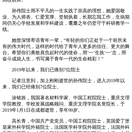
孙伟院士用不平凡的一生实践了崇高的理想，她爱国敬
业、为人师表、仁爱宽厚、坚韧执着，长期忘我工作，生病期
间仍关心学校发展和学科建设，耄耋之年仍坚守于科研教学一
线。
她曾深情寄语青年一辈，“年轻的你们正处于一个前所未
有的伟大时代，这样的时代给了青年人更多的信任、更大的舞
台。希望你们勇敢肩负起时代的使命，用‘一’生执‘一’念，用
奋斗成就人生，书写属于青年一代的生命精彩！”
2019年以来，我们已痛别7位院士
记者注意到，加上刚刚逝世的孙伟院士，进入2019年以
来，我们已经痛别7位院士。
涂铭旌，我国著名材料学家、中国工程院院士，重庆文理
学院教授、学校发展战略顾问、重庆文理学院名誉院长，于
2019年1月1日在成都逝世，享年90岁。
高长青，中国共产党党员，中国工程院院士，英国爱丁堡
皇家外科学院外籍院士，法国医学科学院外籍院士，法国外科