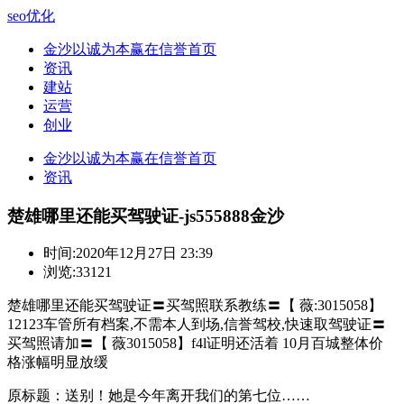
seo优化
金沙以诚为本赢在信誉首页
资讯
建站
运营
创业
金沙以诚为本赢在信誉首页
资讯
楚雄哪里还能买驾驶证-js555888金沙
时间:
2020年12月27日 23:39
浏览:33121
楚雄哪里还能买驾驶证〓买驾照联系教练〓【 薇:3015058】
12123车管所有档案,不需本人到场,信誉驾校,快速取驾驶证〓
买驾照请加〓【 薇3015058】f4l证明还活着 10月百城整体价
格涨幅明显放缓
原标题：送别！她是今年离开我们的第七位……