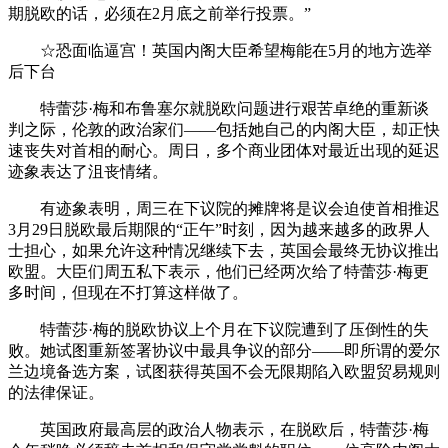
期脱欧的话，必须在2月底之前举行投票。”
☆恐面临逼宫！英国内阁大臣希望梅能在5月的地方选举
后下台
特蕾莎·梅和布鲁塞尔就脱欧问题进行艰苦卓绝的重新谈
判之际，伦敦的政治家们——包括她自己的内阁大臣，却正快
速丧失对首相的耐心。周日，多个商业团体对最近出现的延迟
迹象表达了沮丧情绪。
有迹象表明，周三在下议院的摊牌将是议会迫使首相推迟
3月29日脱欧最后期限的“正午”时刻，因为越来越多的政界人
士担心，如果允许这种情况继续下去，英国会最终无协议推出
欧盟。大臣们周五私下表示，他们已经两次给了特蕾莎·梅更
多时间，但现在不打算这样做了。
特蕾莎·梅的脱欧协议上个月在下议院遭到了压倒性的失
败。她试图重新签署协议中最具争议的部分——即所谓的爱尔
兰边境备选方案，试图获得英国不会无限期陷入欧盟贸易规则
的法律保证。
英国政府最高层的政治人物表示，在脱欧后，特蕾莎·梅