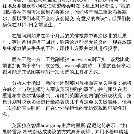
往埃及参加欧盟-阿拉伯联盟峰会时在飞机上对记者说，“我的
团队将在下周再次回到布鲁塞尔，他们将于周二重返布鲁塞
尔。所以我们本周不会向议会提交”有意义的表决“，但我们将
确保在3月12日之前发生 。”
在被问到如果在半个月后的关键投票中再次败北的后果
时，英国首相选择了回避，称谈论这些是无意义的，现在应该
集中精力解决手头的工作，即找出方案并对其进行投票。
而在工党一方，工党副领袖tom watson则证实，该党比此
前更加倾向于举行二次公投。watson此前称，工党的任何举动
都可能是其试图实现另一次大选的工具和方式。
分析人士指出，新的一周对英国首相而言至关重要：她将
在峰会上与欧盟领导人商议英国脱欧的事宜，并与团队在周二
重返布鲁塞尔继续谈判。考虑到英国议会内部的分歧状况，按
原计划对脱欧协议进行最终表决几乎肯定会以失败告终。但再
一次拖延表决时间，正在让外界担忧的无协议脱欧可能性升
温。
英国独立智库bow group主席哈里斯·昆尼此前表示：“如
果特雷莎·梅想以达成协议的方式离开欧盟，并用不着申请延