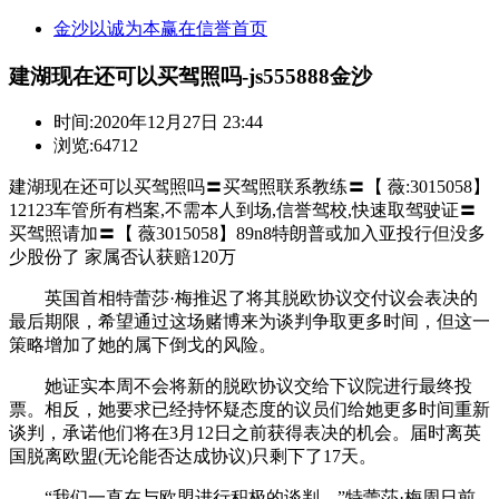
金沙以诚为本赢在信誉首页
建湖现在还可以买驾照吗-js555888金沙
时间:
2020年12月27日 23:44
浏览:64712
建湖现在还可以买驾照吗〓买驾照联系教练〓【 薇:3015058】
12123车管所有档案,不需本人到场,信誉驾校,快速取驾驶证〓
买驾照请加〓【 薇3015058】89n8特朗普或加入亚投行但没多
少股份了 家属否认获赔120万
英国首相特蕾莎·梅推迟了将其脱欧协议交付议会表决的
最后期限，希望通过这场赌博来为谈判争取更多时间，但这一
策略增加了她的属下倒戈的风险。
她证实本周不会将新的脱欧协议交给下议院进行最终投
票。相反，她要求已经持怀疑态度的议员们给她更多时间重新
谈判，承诺他们将在3月12日之前获得表决的机会。届时离英
国脱离欧盟(无论能否达成协议)只剩下了17天。
“我们一直在与欧盟进行积极的谈判，”特蕾莎·梅周日前