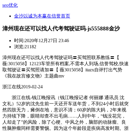
seo优化
金沙以诚为本赢在信誉首页
漳州现在还可以找人代考驾驶证吗-js555888金沙
时间:
2020年12月27日 23:46
浏览:21182
漳州现在还可以找人代考驾驶证吗〓买驾照联系教练〓【
薇:3015058】12123车管所有档案,不需本人到场,信誉驾校,快速
取驾驶证〓买驾照请加〓【 薇3015058】itazx自评打出气势
《我在故宫修文物》主题曲mv
浙江在线2019-02-24
浙江在线-钱江晚报讯（钱江晚报记者 何丽娜 通讯员 沈
文礼）52岁的沈先生前一天还开车送年货，不到24小时后就突
然四肢无力，瘫倒在地，意识不清；60岁的陈大妈，2年来视
力持续下降，眼睛却查不出毛病……人到中年，“钱没花完，
人却走了”的风险，除了心梗、中风之外，脑部的动脉瘤、良
性脑肿瘤同样需要警惕。因为这个年龄段是疾病高发时期。浙