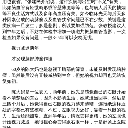
用也很省。”张建民介绍说，这种疾病与出生时“不足”有关，
比如脑血管有轻微畸形或管壁薄脆等等，也与病人后天的抽烟
等不良生活方式以及多年高血压有关。如今临床先天与后天多
种因素促成的动脉瘤以及血管狭窄问题已不在少数。关键是这
类疾病一旦发生，多是悲剧，所以要加强防范。张教授建议人
到中年之后，不妨在体检中增加一项磁共振脑血管造影，一次
检查如果没有问题，一般3~5年可以安枕无忧。
视力减退两年
才发现脑部肿瘤作怪
60岁的陈大妈也是忽视了脑部的筛查，未能及时发现脑肿
瘤，虽然最后没有直接威胁到生命，但她的视力却再也无法恢
复如初。
陈大妈是一位农民，两年前，她先是感觉自己的右眼开始
看不清楚远的东西，因为不影响生活，她就没当回事。然后是
三四个月后，她觉得自己右眼的视力越来越糟，连报纸这样近
处的字都已有些模糊。不过，左眼视力还好，靠着一只眼的视
力，生活还能照常。直到半年后，情况变得更糟，她的左眼也
开始视力减退，她很担心会变得跟右眼一样，于是赶紧上医院
就诊。