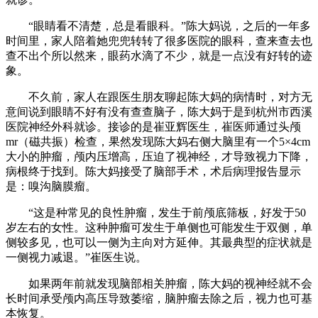
“眼睛看不清楚，总是看眼科。”陈大妈说，之后的一年多
时间里，家人陪着她兜兜转转了很多医院的眼科，查来查去也
查不出个所以然来，眼药水滴了不少，就是一点没有好转的迹
象。
不久前，家人在跟医生朋友聊起陈大妈的病情时，对方无
意间说到眼睛不好有没有查查脑子，陈大妈于是到杭州市西溪
医院神经外科就诊。接诊的是崔亚辉医生，崔医师通过头颅
mr（磁共振）检查，果然发现陈大妈右侧大脑里有一个5×4cm
大小的肿瘤，颅内压增高，压迫了视神经，才导致视力下降，
病根终于找到。陈大妈接受了脑部手术，术后病理报告显示
是：嗅沟脑膜瘤。
“这是种常见的良性肿瘤，发生于前颅底筛板，好发于50
岁左右的女性。这种肿瘤可发生于单侧也可能发生于双侧，单
侧较多见，也可以一侧为主向对方延伸。其最典型的症状就是
一侧视力减退。”崔医生说。
如果两年前就发现脑部相关肿瘤，陈大妈的视神经就不会
长时间承受颅内高压导致萎缩，脑肿瘤去除之后，视力也可基
本恢复。