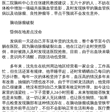
医二院脑科中心主任张建民教授建议，五六十岁的人，不妨在
体检中增加一项磁共振脑血管造影，及时发现狭窄的脑血管疾
病以及动脉瘤、良性肿瘤等，早点干预就不会发生意外。
脑动脉瘤破裂
昏倒在地差点没命
发病前一天还自己开车送年货的沈先生，整个春节至今仍
躺在医院。因为脑动脉瘤破裂出血，他在江边行走时突然昏
倒，幸好被路人及时发现送医院抢救。目前，由于出血块未吸
收，意识尚不清醒，四肢活动也受限。
多年来，沈先生在杭州周边地区经营着一家企业，工作虽
忙，但生活还算有规律。他早睡早起，还时常晒晒自己每日的
万步计数。每年一次的体检坚持了多年，血压高的情况多年未
有改善，抽烟的习惯也改不掉。由于平日鲜龙活跳的，他觉得
自己很健康，绝没有想到自己大脑里有枚定时炸弹。如今这位
家里的顶梁柱，一下子需要人24小时照看，未来智能能否恢复
也是未知数。这一切让家人无比痛惜，也让医生惋惜。“如果
早点检查发现脑部有这种情况存在，在脑动脉瘤或脑血管狭窄
发生意外前早点治疗，不但不会影响正常生活和寿命，医疗费