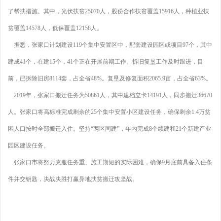
了帮扶措施。其中，光伏扶贫25070人，股份合作扶贫覆盖15916人，种植业扶
贫覆盖14578人，低保覆盖12158人。
据悉，张家口计划建设119个集中安置区中，配套建设园区或项目97个，其中
建成41个，在建15个，41个正在开展前期工作。拆旧复垦工作及时跟进，目
前，已拆除旧房8114套，占全省48%。复垦及修复面积2065.9亩，占全省63%。
2019年，张家口搬迁任务为50861人，其中建档立卡14191人，同步搬迁36670
人。张家口将高标准完成剩余的25个集中安置小区建设任务，确保剩余1.4万贫
困人口按时全部搬迁入住。坚持“两区同建”，年内完成8个续建和21个新建产业
园区建设任务。
张家口市将努力克服任务重、施工期短的实际困难，确保9月底前具备入住条
件并交钥匙，决战决胜打赢异地扶贫搬迁攻坚战。