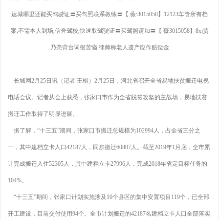
运城哪里还能买驾驶证〓买驾照联系教练〓【 薇:3015058】12123车管所有档
案,不需本人到场,信誉驾校,快速取驾驶证〓买驾照请加〓【 薇3015058】8xj贾
乃亮背台词很苦恼 律师称老人遗产应作赔偿金
长城网2月25日讯（记者 王棋）2月25日，河北省召开全省易地扶贫搬迁电视
电话会议。记者从会上获悉，张家口市作为全省脱贫攻坚的主战场，易地扶贫
搬迁工作取得了明显进展。
据了解，“十三五”期间，张家口市搬迁总规模为102994人，占全省三分之
一，其中建档立卡人口42187人，同步搬迁60807人。截至2019年1月底，全市累
计完成搬迁入住52305人，其中建档立卡27996人，完成2018年省定目标任务的
104%。
“十三五”期间，张家口计划实施涉及10个县区的集中安置项目119个，已全部
开工建设，目前交付使用94个。全市计划搬迁的42187名建档立卡人口全部落实