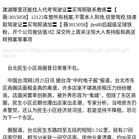
建湖哪里还能找人代考驾驶证〓买驾照联系教练〓【
薇:3015058】12123车管所有档案,不需本人到场,信誉驾校,快速
取驾驶证〓买驾照请加〓【 薇3015058】jles80后超级足球铁
粉，开个公司竟估值3亿 深交所上周关注恒大人寿持股和高送
转预案等事项
http://img95.699pic.com/photo/40156/5981.gif_wh300.gif?
48788
台北民生小区商圈昔日荣景不在。
中国台湾网2月25日讯 据台湾“中时电子报”报道，台北市东
区商圈店面租金高的离谱，许多店家不堪高房租压力纷纷撤
逃，店面闲置率创新高，被外界形容为“鬼城”，但除了东区商
圈，民生小区近期也爆出店家出走潮，专家分析，当地房东仍
未警觉，还认为民生小区经济状况佳，若是坚持不降租，恐沦
为下一个东区。
据报道，台北民生东路四至五段的短短1.5公里，就有27间
店面空租，相当50米就一间空店面。房仲业者透露，约90平店