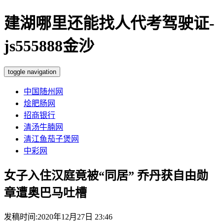
建湖哪里还能找人代考驾驶证-
js555888金沙
toggle navigation
中国随州网
烩肥肠网
招商银行
清汤牛腩网
清江鱼茄子煲网
中彩网
女子入住汉庭竟被“同居” 乔丹获自由勋
章遭奥巴马吐槽
发稿时间:2020年12月27日 23:46