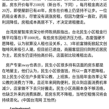
面，房东开价每平2100元（新台币，下同），每月租金高达近
20万，即使屋龄已有40年，房东在价格上仍坚持不让步。一位
药局业者表示，尽管没有调涨房租，但因为健保一直砍，药局
利润降低，房租成本高居不下，才决定退租撤走。
台湾房屋智库资深分析师陈炳辰指出，台北民生小区租金行
情平均落在1平1000元，有些房东因经济压力低，态度强硬不
愿降租，认为就算没人租也没关系，2、3年前富锦街掀起文创
咖啡风来吸引人潮，但目前已退烧，商圈客层回归到附近居民
为主，若房东仍坚持抬高价码，店面就比较难租出去。
房产专家sway也表示，民生小区很多持有店面的房东都是
在地屋主，他们认为，民生小区很值钱，所以一直不愿降租，
加上民生小区住户多是军公教、上班族，台当局年金改革让军
公教的消费力下降，且近年来网购便利，民众到店面消费机率
减少，店家做不下去只好搬走。民生小区商圈本身不够活络，
也缺乏外来的消费族群，若房东死不降租，当地空租情况将会
持续恶化。(中国台湾网 王怡然)
{apineirong}