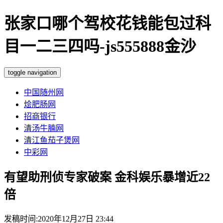
张家口哪个驾校花钱能包过科
目一二三四吗-js555888金沙
toggle navigation
中国随州网
烩肥肠网
招商银行
清汤牛腩网
清江鱼茄子煲网
中彩网
有望助刑侦专家破案 金科娱乐暴增近22
倍
发稿时间:2020年12月27日 23:44