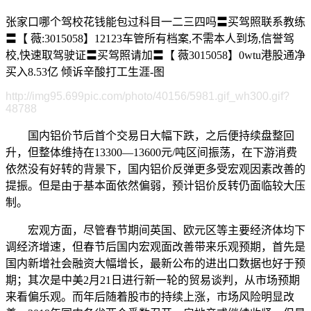
张家口哪个驾校花钱能包过科目一二三四吗〓买驾照联系教练
〓【 薇:3015058】12123车管所有档案,不需本人到场,信誉驾
校,快速取驾驶证〓买驾照请加〓【 薇3015058】0wtu港股通净
买入8.53亿 倾诉辛酸打工生涯-图
http://img95.699pic.com/photo/40156/5981.gif_wh300.gif?
48788
国内铝价节后首个交易日大幅下跌，之后便持续盘整回
升，但整体维持在13300—13600元/吨区间振荡，在下游消费
依然没有好转的背景下，国内铝价反弹更多受宏观因素改善的
提振。但是由于基本面依然偏弱，预计铝价反转仍面临较大压
制。
宏观方面，尽管春节期间英国、欧元区等主要经济体均下
调经济增速，但春节后国内宏观面改善带来乐观预期，首先是
国内新增社会融资大幅增长，最新公布的进出口数据也好于预
期；其次是中美2月21日进行新一轮的贸易谈判，从市场预期
来看偏乐观。而年后随着股市的持续上涨，市场风险明显改