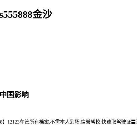
55888金沙
对中国影响
】12123车管所有档案,不需本人到场,信誉驾校,快速取驾驶证〓买