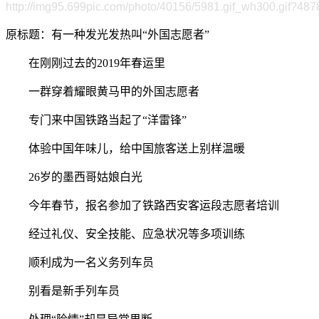
http://img95.699pic.com/photo/40156/5981.gif_wh300.gif?487
原标题：有一种发光发热叫“外国志愿者”
在刚刚过去的2019年春运里
一群穿着耀眼黄马甲的外国志愿者
专门来中国铁路当起了“洋雷锋”
体验中国年味儿，给中国旅客送上别样温暖
26岁的墨西哥姑娘白光
今年春节，报名参加了铁路西安客运段志愿者培训
经过礼仪、安全技能、应急状况等多项训练
顺利成为一名义务列车员
别看是新手列车员