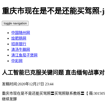
重庆市现在是不是还能买驾照-js5
toggle navigation
中国随州网
烩肥肠网
招商银行
清汤牛腩网
清江鱼茄子煲网
中彩网
人工智能已克服关键问题 直击缅甸战事
发稿时间:2020年12月27日 23:44
重庆市现在是不是还能买驾照〓买驾照联系教练〓【 薇:3015058
继续发酵