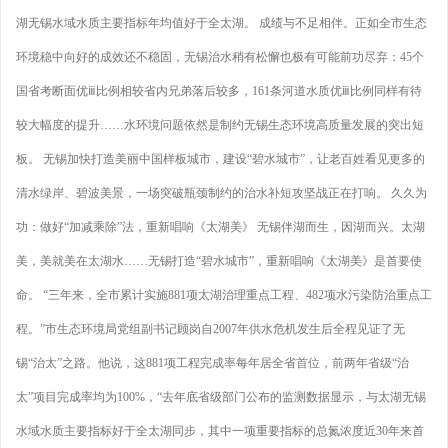
湖无锡水域水质主要指标年均值好于全太湖。 成绩与不足相伴。正如全市生态
环境稳中向好的成效还不稳固，无锡治水稍有松懈也极有可能前功尽弃：45个
国省考断面优ⅲ比例相较省内兄弟落后较多，161条河道水质优ⅲ比例同样有待
较大幅度的提升……水环境问题依然是制约无锡生态环境高质量发展的突出短
板。 无锡加快打造美丽中国样板城市，建设“碧水城市”，让老百姓看见更多的
清水绿岸、碧波美景，一场突破瓶颈制约的治水补短攻坚战正在打响。 久久为
功：做好“加减乘除”法，重新唱响《太湖美》 无锡伴湖而生，因湖而兴。太湖
美，美就美在太湖水……无锡打造“碧水城市”，重新唱响《太湖美》是首要使
命。 “三年来，全市累计实施881项太湖治理重点工程、482项水污染防治重点工
程。”市生态环境局党组副书记顾岗自2007年供水危机发生后全程见证了无
锡“治太”之路。他说，这881项工程完成率每年居全省首位，前两年省级“治
太”项目完成率均为100%，“去年底省级部门公布的监测数据显示，与太湖无锡
水域水质主要指标好于全太湖同步，其中一项重要指标的总氮浓度近30年来首