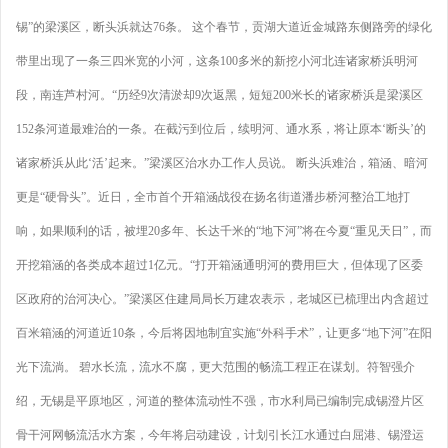
锡”的梁溪区，断头浜就达76条。 这个春节，贡湖大道近金城路东侧路旁的绿化
带里出现了一条三四米宽的小河，这条100多米的新挖小河北连诸家桥浜明河
段，南连芦村河。“历经9次清淤却9次返黑，短短200米长的诸家桥浜是梁溪区
152条河道最难治的一条。在截污到位后，续明河、通水系，将让原本‘断头’的
诸家桥浜从此‘活’起来。”梁溪区治水办工作人员说。 断头浜难治，箱涵、暗河
更是“硬骨头”。近日，全市首个开箱涵战役在扬名街道潘步桥河整治工地打
响，如果顺利的话，被埋20多年、长达千米的“地下河”将在今夏“重见天日”，而
开挖箱涵的各类成本超过1亿元。“打开箱涵通明河的费用巨大，但体现了区委
区政府的治河决心。”梁溪区住建局局长万建农表示，老城区已梳理出内含超过
百米箱涵的河道近10条，今后将因地制宜实施“外科手术”，让更多“地下河”在阳
光下流淌。 碧水长流，流水不腐，更大范围的畅流工程正在谋划。符智强介
绍，无锡是平原地区，河道的整体流动性不强，市水利局已编制完成锡澄片区
骨干河网畅流活水方案，今年将启动建设，计划引长江水通过白屈港、锡澄运