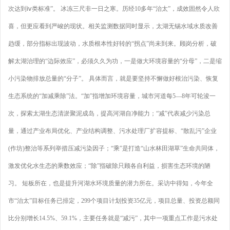
次达到ⅳ类标准”。 冰冻三尺非一日之寒。历经10多年“治太”，成效固然令人欣
喜，但更应看到严峻的现状。相关监测数据同时显示，太湖无锡水域水质改善
趋缓，部分指标出现波动，水质根本性好转的“拐点”尚未到来。顾岗分析，破
解太湖治理的“边际效应”，必须久久为功，一是做大环境容量的“分母”，二是缩
小污染物排放总量的“分子”。 具体而言，就是要坚持不懈做好根治污染、恢复
生态系统的“加减乘除”法。“加”指增加环境容量，城市河道每5—8年可轮浚一
次，探索太湖生态清淤聚泥成岛，提高河湖自净能力；“减”代表减少污染总
量，通过产业布局优化、产业结构调整、污水处理厂扩容提标、“散乱污”企业
(作坊)整治等系列举措压减污染因子；“乘”是打造“山水林田湖草”生命共同体，
激发优化水生态的乘数效应；“除”指破除只顾各自利益，损害生态环境的陋
习。 短板所在，也是提升河湖水环境质量的潜力所在。采访中得知，今年全
市“治太”目标任务已排定，299个项目计划投资35亿元，项目总量、投资总额同
比分别增长14.5%、59.1%，主要任务就是“减污”，其中一项重点工作是污水处