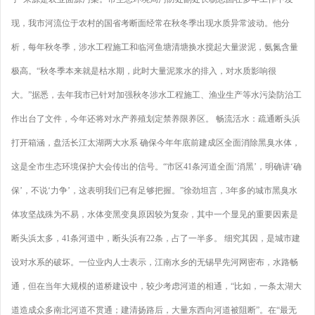
现，我市河流位于农村的国省考断面经常在秋冬季出现水质异常波动。他分
析，每年秋冬季，涉水工程施工和临河鱼塘清塘换水搅起大量淤泥，氨氮含量
极高。“秋冬季本来就是枯水期，此时大量泥浆水的排入，对水质影响很
大。”据悉，去年我市已针对加强秋冬涉水工程施工、渔业生产等水污染防治工
作出台了文件，今年还将对水产养殖划定禁养限养区。 畅流活水：疏通断头浜
打开箱涵，盘活长江太湖两大水系 确保今年年底前建成区全面消除黑臭水体，
这是全市生态环境保护大会传出的信号。“市区41条河道全面‘消黑’，明确讲‘确
保’，不说‘力争’，这表明我们已有足够把握。”徐劲坦言，3年多的城市黑臭水
体攻坚战殊为不易，水体变黑变臭原因较为复杂，其中一个显见的重要因素是
断头浜太多，41条河道中，断头浜有22条，占了一半多。 细究其因，是城市建
设对水系的破坏。一位业内人士表示，江南水乡的无锡早先河网密布，水路畅
通，但在当年大规模的道桥建设中，较少考虑河道的相通，“比如，一条太湖大
道造成众多南北河道不贯通；建清扬路后，大量东西向河道被阻断”。在“最无