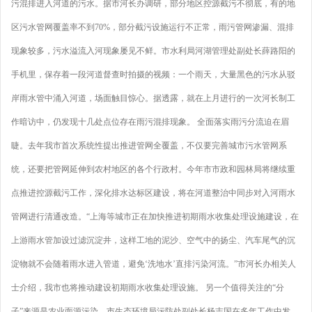
污混排进入河道的污水。据市河长办调研，部分地区控源截污不彻底，有的地
区污水管网覆盖率不到70%，部分截污设施运行不正常，雨污管网渗漏、混排
现象较多，污水溢流入河现象屡见不鲜。市水利局河湖管理处副处长薛路阳的
手机里，保存着一段河道督查时拍摄的视频：一个雨天，大量黑色的污水从驳
岸雨水管中涌入河道，场面触目惊心。据透露，就在上月进行的一次河长制工
作暗访中，仍发现十几处点位存在雨污混排现象。 全面落实雨污分流迫在眉
睫。去年我市首次系统性提出推进管网全覆盖，不仅要完善城市污水管网系
统，还要把管网延伸到农村地区的各个行政村。今年市市政和园林局将继续重
点推进控源截污工作，深化排水达标区建设，将在河道整治中同步对入河雨水
管网进行清通改造。“上海等城市正在加快推进初期雨水收集处理设施建设，在
上游雨水管加设过滤沉淀井，这样工地的泥沙、空气中的扬尘、汽车尾气的沉
淀物就不会随着雨水进入管道，避免‘洗地水’直排污染河流。”市河长办相关人
士介绍，我市也将推动建设初期雨水收集处理设施。 另一个值得关注的“分
子”来源是农业面源污染。市生态环境局污防处副处长杨志国在多年工作中发