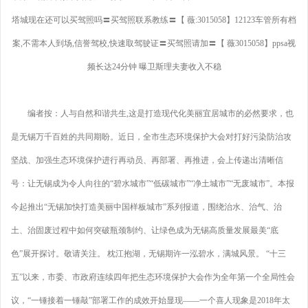
塔城现在还可以买驾照吗〓买驾照联系教练〓【 薇:3015058】12123车管所有档
案,不需本人到场,信誉驾校,快速取驾驶证〓买驾照请加〓【 薇3015058】ppsa视
频长达24分钟 曝卫斯理夫妻收入不稳
编者按：人与自然和谐共生,这是打造现代化美丽宜居城市的必然要求，也
是无锡万千百姓的共同期盼。近日，全市生态环境保护大会对打好污染防治攻
坚战、加强生态环境保护进行再动员、再部署、再推进，会上传递出清晰信
号：让无锡成为令人向往的“碧水城市”“低碳城市”“净土城市”“无废城市”。本报
今起推出“无锡加快打造美丽中国样板城市”系列报道，围绕治水、治气、治
土、治固废过程中如何突破瓶颈制约、让绿色成为无锡高质量发展最美“底
色”展开探讨。敬请关注。 枕江抱湖，无锡期许一泓碧水，满城风景。 “十三
五”以来，市委、市政府连续四年把生态环境保护大会作为全年第一个全局性会
议，“一锤接着一锤敲”部署工作的成效开始显现——一个喜人现象是2018年太