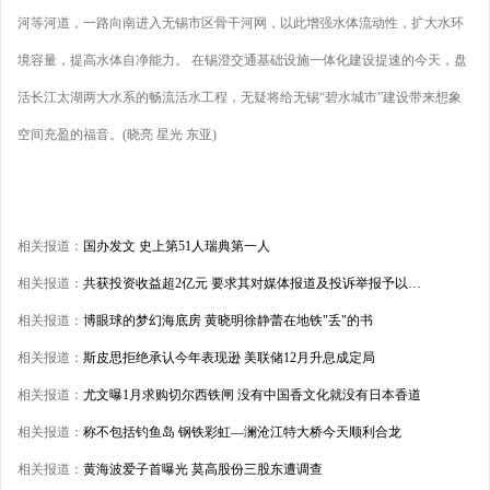
河等河道，一路向南进入无锡市区骨干河网，以此增强水体流动性，扩大水环
境容量，提高水体自净能力。 在锡澄交通基础设施一体化建设提速的今天，盘
活长江太湖两大水系的畅流活水工程，无疑将给无锡“碧水城市”建设带来想象
空间充盈的福音。(晓亮 星光 东亚)
相关报道：
国办发文 史上第51人瑞典第一人
相关报道：
共获投资收益超2亿元 要求其对媒体报道及投诉举报予以…
相关报道：
博眼球的梦幻海底房 黄晓明徐静蕾在地铁"丢"的书
相关报道：
斯皮思拒绝承认今年表现逊 美联储12月升息成定局
相关报道：
尤文曝1月求购切尔西铁闸 没有中国香文化就没有日本香道
相关报道：
称不包括钓鱼岛 钢铁彩虹—澜沧江特大桥今天顺利合龙
相关报道：
黄海波爱子首曝光 莫高股份三股东遭调查