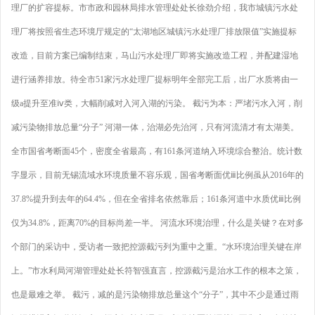
理厂的扩容提标。市市政和园林局排水管理处处长徐劲介绍，我市城镇污水处
理厂将按照省生态环境厅规定的“太湖地区城镇污水处理厂排放限值”实施提标
改造，目前方案已编制结束，马山污水处理厂即将实施改造工程，并配建湿地
进行涵养排放。待全市51家污水处理厂提标明年全部完工后，出厂水质将由一
级a提升至准ⅳ类，大幅削减对入河入湖的污染。 截污为本：严堵污水入河，削
减污染物排放总量“分子” 河湖一体，治湖必先治河，只有河流清才有太湖美。
全市国省考断面45个，密度全省最高，有161条河道纳入环境综合整治。统计数
字显示，目前无锡流域水环境质量不容乐观，国省考断面优ⅲ比例虽从2016年的
37.8%提升到去年的64.4%，但在全省排名依然靠后；161条河道中水质优ⅲ比例
仅为34.8%，距离70%的目标尚差一半。 河流水环境治理，什么是关键？在对多
个部门的采访中，受访者一致把控源截污列为重中之重。“水环境治理关键在岸
上。”市水利局河湖管理处处长符智强直言，控源截污是治水工作的根本之策，
也是最难之举。 截污，减的是污染物排放总量这个“分子”，其中不少是通过雨