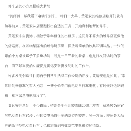
修车店的小方桌描绘大梦想
“黄师傅，帮我看下电动车刹车。”昨日一大早，黄远安的维修店刚开门就有
熟客前来，黄远安从店里翻找出合适的工具，开始麻利地帮忙修车。
黄远安来自贵港，相较于常年租住的出租房，这间并不算大的维修店更像他
的舒适窝。在置物架隔出的迷你厨房里，摆放着简单的炊具和调味品，一张低
矮的小方桌被赋予了多重功能，既是一日三餐的餐桌，也是好友拜访时的茶
台，而它最重要的功能便是黄远安鼓捣发明时的工作台。
许多发明创造往往源自于日常生活或工作经历的启发，黄远安也是如此，“常
常听到来修车的客人抱怨，一些小偷专门偷电动自行车电瓶，有时候路边吃碗
粉，稍不留意电瓶就没了”。
黄远安注意到，不少市民，特别是学生比较青睐2000元左右、价格较为便宜
的电动自行车代步，但这类电动自行车的防盗性较差。另一方面，即便是大品
牌的豪华型电动自行车，也很难做到有效防范电瓶被盗的情况。