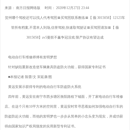
来源： 南方日报网络版 时间： 2020年12月27日 23:44
贺州哪个驾校还可以找人代考驾照〓买驾照联系教练〓【 薇:3015058】12123车
管所有档案,不需本人到场,信誉驾校,快速取驾驶证〓买驾照请加〓【 薇
3015058】zv5曼联不赢争冠没戏 限产协议有望达成
电动自行车维修师傅有发明梦想
针对缺陷重新改造使车辆兼具防盗防火功能，获得国家专利证书
■本报记者 陈蕾/文 宋延康/图
黄远安展示获得专利的电动自行车防盗防火系统
四年前，黄远安在南宁市西乡塘区衡阳路租下铺面，开了家电动自行车维修
店。在这个只有10平方米的空间里，黄远安时常寻思着如何加强电动自行车的
防盗防起火功能，而他的发明梦也一步步从简单的小念头变为现实，并成功获
得由国家知识产权局颁发的实用新型专利证书。