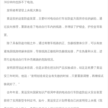
30分钟内也拆不了电池。
发明者希望登上央视大舞台
黄远安的这套防盗装置，主要针对电动自行车在防盗方面所存在的缺陷，通
过反向推理，重新改造了电动自行车内的线路，并增设了护锁盒、护控盒等装
置。
除了具备防盗功能之外，通过将整车线路的正、负极线整体分开，可以有效
避免因线路绝缘体损坏，导致线路正极线和负极线短接，产生热量和火花，进
而引起电动自行车外壳燃烧的危险情况。
发明原理说起来容易，但是从萌生想法到产品实验成功，却足足耗费了黄远
安三年时间。他说：“发明创造肯定会有失败的时候，只要重新调整，再继续试
验就好了。”
去年年底，黄远安向国家知识产权局申请的电动自行车防盗防起火安全装置
获得了实用新型专利证书。如今，黄远安正计划带着自己的发明登上央视《我