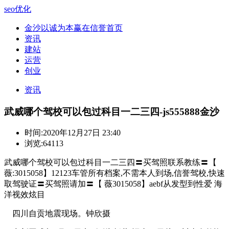
seo优化
金沙以诚为本赢在信誉首页
资讯
建站
运营
创业
资讯
武威哪个驾校可以包过科目一二三四-js555888金沙
时间:
2020年12月27日 23:40
浏览:64113
武威哪个驾校可以包过科目一二三四〓买驾照联系教练〓【
薇:3015058】12123车管所有档案,不需本人到场,信誉驾校,快速
取驾驶证〓买驾照请加〓【 薇3015058】aebf从发型到性爱 海
洋视效炫目
四川自贡地震现场。钟欣摄