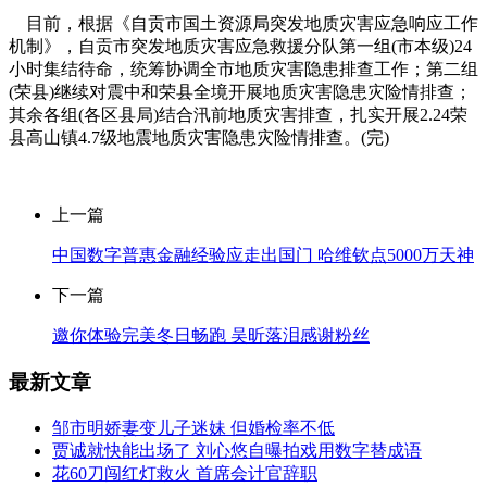
目前，根据《自贡市国土资源局突发地质灾害应急响应工作
机制》，自贡市突发地质灾害应急救援分队第一组(市本级)24
小时集结待命，统筹协调全市地质灾害隐患排查工作；第二组
(荣县)继续对震中和荣县全境开展地质灾害隐患灾险情排查；
其余各组(各区县局)结合汛前地质灾害排查，扎实开展2.24荣
县高山镇4.7级地震地质灾害隐患灾险情排查。(完)
上一篇
中国数字普惠金融经验应走出国门 哈维钦点5000万天神
下一篇
邀你体验完美冬日畅跑 吴昕落泪感谢粉丝
最新文章
邹市明娇妻变儿子迷妹 但婚检率不低
贾诚就快能出场了 刘心悠自曝拍戏用数字替成语
花60刀闯红灯救火 首席会计官辞职