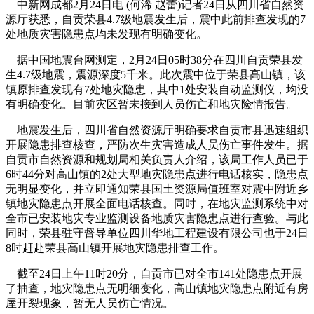
中新网成都2月24日电 (何浠 赵蕾)记者24日从四川省自然资
源厅获悉，自贡荣县4.7级地震发生后，震中此前排查发现的7
处地质灾害隐患点均未发现有明确变化。
据中国地震台网测定，2月24日05时38分在四川自贡荣县发
生4.7级地震，震源深度5千米。此次震中位于荣县高山镇，该
镇原排查发现有7处地灾隐患，其中1处安装自动监测仪，均没
有明确变化。目前灾区暂未接到人员伤亡和地灾险情报告。
地震发生后，四川省自然资源厅明确要求自贡市县迅速组织
开展隐患排查核查，严防次生灾害造成人员伤亡事件发生。据
自贡市自然资源和规划局相关负责人介绍，该局工作人员已于
6时44分对高山镇的2处大型地灾隐患点进行电话核实，隐患点
无明显变化，并立即通知荣县国土资源局值班室对震中附近乡
镇地灾隐患点开展全面电话核查。同时，在地灾监测系统中对
全市已安装地灾专业监测设备地质灾害隐患点进行查验。与此
同时，荣县驻守督导单位四川华地工程建设有限公司也于24日
8时赶赴荣县高山镇开展地灾隐患排查工作。
截至24日上午11时20分，自贡市已对全市141处隐患点开展
了抽查，地灾隐患点无明细变化，高山镇地灾隐患点附近有房
屋开裂现象，暂无人员伤亡情况。