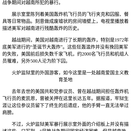
战争期间对越南所犯的暴行。
展示室里陈列着美国轰炸机飞行员的飞行夹克和囚服、餐
具等日常物品。刻意做成废墟状的房间墙壁上，电视里播放着
描述美军对越南进行残酷轰炸的历史。
越战期间，美国对越南进行了长期的轰炸，特别是1972年
底美军进行的“圣诞节大轰炸”。这些狂轰滥炸并没有挽回美军
的失败，美国前后损失数千家飞机，约2000名飞行员和机组人
员罹难，另外500人沦为阶下囚。
火炉监狱里的外国游客，如今这里是一处越南爱国主义教
育圣地
去年去世的美国共和党参议员、曾在越战期间担任轰炸机
飞行员的麦凯恩，曾被关押在这里长达五年。据报道，牢狱生
涯让这位参议员留下了终生的后遗症，他的手臂一直无法举过
肩膀。
不过，火炉监狱美军暴行展示室外面的介绍板上并没有描