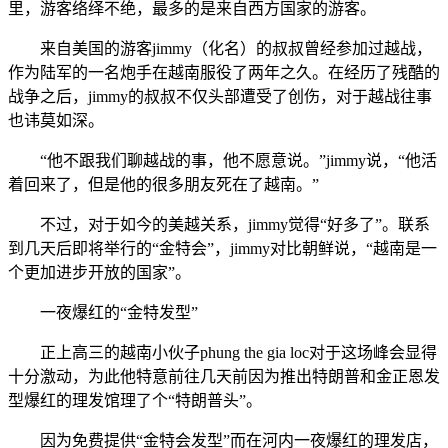
里，游客络绎不绝，最多的是来自西方国家的游客。
来自美国的游客jimmy（化名）的叔叔曾经参加过越战，
作为陆军的一名炮手在越南服役了两年之久。在经历了残酷的
战争之后，jimmy的叔叔不仅头部遭受了创伤，对于越战往事
也讳莫如深。
“他不跟我们聊越战的事，他不愿意说。”jimmy说，“他活
着回来了，但是他的很多朋友死在了越南。”
不过，对于如今的美越关系，jimmy觉得“好多了”。联系
到几天后即将举行的“金特会”，jimmy对比朝鲜说，“越南是一
个更加进步开放的国家”。
一夜爆红的“金特发型”
正上高三的越南小伙子phung the gia loc对于这场峰会显得
十分激动，为此他特意前往几天前因为推出特朗普和金正恩发
型爆红的理发馆理了个“特朗普头”。
因为免费提供“金特会发型”而在河内一夜爆红的理发店，