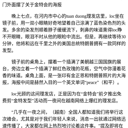
门外面摆了关于金特会的海报
晚上七点，在河内市中心的tuan duong理发店里，loc坐在
镜子前，用一双小眼睛好奇地望着自己涂满了蓝色染色剂的头
发。多余的染发剂顺着脖子缓缓流下，刺鼻的味道熏得loc睁
不开眼睛，眼泪不时从他的眼睑中流出。但是，再继续等待30
分钟，他将和远在千里之外的美国总统特朗普拥有一款同样的
发型。
镜子前的桌角上，摆着一个插满了美朝越三国国旗的展
台，旁边立着一个插满了鲜红色玫瑰的花瓶，空气中弥漫着花
香的味道。桌角上面，是一张印有金正恩和特朗普照片的大海
报，海报中间是赫然入目的一个英文单词“peace”（和平）。
loc光顾的这间理发店，正是因为在“金特会”前夕推出免
费剪“金特发型”活动而一夜间在越南网络上爆红的理发店。
“几乎在一夜之间，（越南）全国人都知道我们将举行这
次峰会，尤其是对于我们年轻人来说，消息一出就通过网络迅
速传播了，大家都在网上热烈地讨论着这件事。”提及即将在