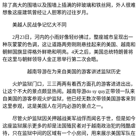
除了高大的围墙以及围墙上插满的碎玻璃和铁丝网，外人很难
想象这座建筑曾经让人胆寒的过往岁月。
美越人民战争记忆大不同
2月23日，河内的小雨好像轻纱拂过，整座城市呈现出一
种灰蒙蒙的色调，这让道路两旁刚刚悬挂起来的美国、越南和
朝鲜国旗显得格外鲜艳和明亮。4天之后，美国总统特朗普将
在这里与朝鲜领导人金正恩举行第二次会晤。
越南导游在为来自美国的游客讲述监狱历史
火炉监狱门口，三三两两有着西方面孔的游客进进出出，
让这个不大的景点颇显热闹。越南导游do sy quy正带领一队来
自美国的游客参观火炉监狱，他已经无数次带领美国游客来到
这里参观，这是美国人在河内必游的景点之一。
尽管火炉监狱因关押越战美军战俘而闻名于世，但是如今
这座监狱展示更多的却是法国殖民者对于越南政治犯的残酷虐
待，只在监狱中间的区域有一个小房间，用来展示美国军队在