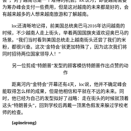
会”，对于越南也是一个难得的机会。loc认为，即便越南需要
为筹办峰会支付一些费用，但是这对越南的未来都是好的，会
有越来越多的人想来越南旅游和了解越南。
loc还清晰地记得，前美国总统奥巴马2016年访问越南的
时候，不少越南人走上街头，举着两国国旗夹道欢迎奥巴马的
场景。“我们当时看到美国总统走上越南街头还尝了我们的米
粉，都很兴奋。这次‘金特会’就更加特殊了，因为这次我们将
同时招待两位国家领导人！”
另一位剪成“特朗普”发型的顾客模仿特朗普作出点赞的动
作
距离河内“金特会”开幕还有4天，loc说，他并不确定峰会
能取得怎么样的成果，但是他相信和平就在不远的未来。同
时，他已经为自己的发型拟好了战略：走在街头的时候就顶着
这头“特朗普头”，回到学校后再戴一顶黑色假发来躲过学校老
师的检查。
{apineirong}