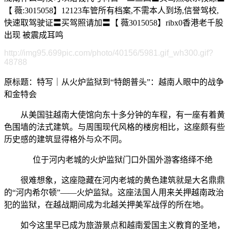
【 薇:3015058】12123车管所有档案,不需本人到场,信誉驾校,
快速取驾驶证〓买驾照请加〓【 薇3015058】ribx0香港老千股
出现 被震成耳鸣
http://img95.699pic.com/photo/40156/5981.gif_wh300.gif?
48788
原标题：特写｜从火炉监狱到“特朗普头”：越南人眼中的战争
和金特会
从美国驻越南大使馆向东十多分钟的车程，有一座有着黄
色围墙的法式建筑。与周围现代风格的楼房相比，这座颇有些
历史感的建筑显得格外与众不同。
位于河内老城的火炉监狱门口外国外游客络绎不绝
很难想象，这座隐藏在河内老城的黄色建筑就是大名鼎鼎
的“河内希尔顿”——火炉监狱。这座法国人用来关押越南政治
犯的监狱，在越战期间成为北越关押美军战俘的所在地。
如今这里早已成为旅游景点和越南爱国主义教育的圣地，