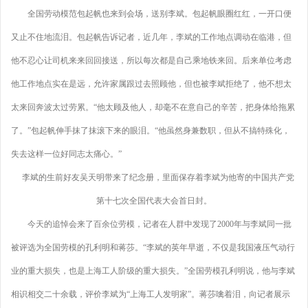
全国劳动模范包起帆也来到会场，送别李斌。包起帆眼圈红红，一开口便
又止不住地流泪。包起帆告诉记者，近几年，李斌的工作地点调动在临港，但
他不忍心让司机来来回回接送，所以每次都是自己乘地铁来回。后来单位考虑
他工作地点实在是远，允许家属跟过去照顾他，但也被李斌拒绝了，他不想太
太来回奔波太过劳累。“他太顾及他人，却毫不在意自己的辛苦，把身体给拖累
了。”包起帆伸手抹了抹滚下来的眼泪。“他虽然身兼数职，但从不搞特殊化，
失去这样一位好同志太痛心。”
李斌的生前好友吴天明带来了纪念册，里面保存着李斌为他寄的中国共产党
第十七次全国代表大会首日封。
今天的追悼会来了百余位劳模，记者在人群中发现了2000年与李斌同一批
被评选为全国劳模的孔利明和蒋莎。“李斌的英年早逝，不仅是我国液压气动行
业的重大损失，也是上海工人阶级的重大损失。”全国劳模孔利明说，他与李斌
相识相交二十余载，评价李斌为“上海工人发明家”。蒋莎噙着泪，向记者展示