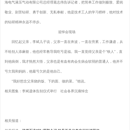
海电气液压气动有限公司总经理葛志伟告诉记者，把简单工作做到极致、爱岗
敬业、刻苦钻研、勇于创新、无私奉献，他是技术工人的学习榜样，他对技术
的钻研精神永远不停步。
追悼会现场
回忆起父亲，李斌儿子说，父亲一直在奔波，一直在劳累，工作谦虚，从
不给别人添麻烦，他也经常教导我吃亏是福。我一直觉得父亲是个“铁人”，直
到他病倒，我才恍然大悟，父亲也是有血有肉会生病会软弱的普通人，他并不
亏欠我和妈妈，他最亏欠的是他自己。
“我好想念父亲烧的饭、下的面、做的菜。”他说。
相关图集：李斌遗体告别仪式举行 社会各界沉痛悼念
相关报道：