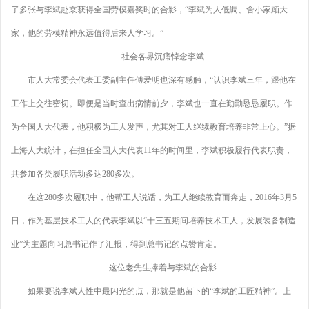
了多张与李斌赴京获得全国劳模嘉奖时的合影，“李斌为人低调、舍小家顾大
家，他的劳模精神永远值得后来人学习。”
社会各界沉痛悼念李斌
市人大常委会代表工委副主任傅爱明也深有感触，“认识李斌三年，跟他在
工作上交往密切。即便是当时查出病情前夕，李斌也一直在勤勤恳恳履职。作
为全国人大代表，他积极为工人发声，尤其对工人继续教育培养非常上心。”据
上海人大统计，在担任全国人大代表11年的时间里，李斌积极履行代表职责，
共参加各类履职活动多达280多次。
在这280多次履职中，他帮工人说话，为工人继续教育而奔走，2016年3月5
日，作为基层技术工人的代表李斌以“十三五期间培养技术工人，发展装备制造
业”为主题向习总书记作了汇报，得到总书记的点赞肯定。
这位老先生捧着与李斌的合影
如果要说李斌人性中最闪光的点，那就是他留下的“李斌的工匠精神”。上