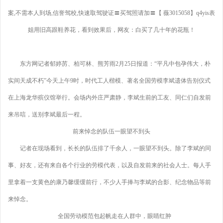
案,不需本人到场,信誉驾校,快速取驾驶证〓买驾照请加〓【 薇3015058】q4yis表
姐用旧高跟鞋养花，看到效果后，网友：白买了几十年的花瓶！
东方网记者郁婷苈、柏可林、熊芳雨2月25日报道：“平凡中包孕伟大，朴
实间天成不朽”今天上午9时，时代工人楷模、著名全国劳模李斌遗体告别仪式
在上海龙华殡仪馆举行。会场内外庄严肃静，李斌生前的工友、同仁们自发前
来吊唁，送别李斌最后一程。
前来悼念的队伍一眼望不到头
记者在现场看到，长长的队伍排了千余人，一眼望不到头。除了李斌的同
事、好友，还有来自各个行业的劳模代表，以及自发前来的社会人士。每人手
里拿着一支黄色的康乃馨缓缓前行，不少人手捧与李斌的合影、纪念物品等前
来悼念。
全国劳动模范包起帆走在人群中，眼睛红肿