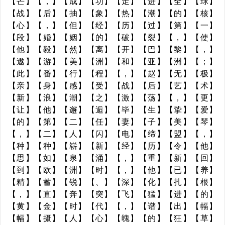
【芒】【，】【成】【功】【走】【进】【全】【球】
【战】【后】【抽】【象】【热】【潮】【的】【核】
【心】【，】【但】【经】【历】【过】【第】【一】
【段】【婚】【姻】【的】【破】【裂】【，】【使】
【他】【毅】【然】【离】【开】【巴】【黎】【，】
【遨】【游】【美】【洲】【和】【亚】【洲】【；】
【此】【番】【行】【程】【，】【赵】【无】【极】
【亲】【身】【感】【受】【战】【后】【艺】【术】
【新】【浪】【潮】【之】【激】【荡】【，】【更】
【让】【他】【邂】【逅】【毕】【生】【挚】【爱】
【的】【第】【二】【任】【妻】【子】【美】【琴】
【，】【二】【人】【闪】【电】【缔】【盟】【，】
【种】【种】【崭】【新】【经】【历】【令】【他】
【思】【如】【泉】【涌】【，】【重】【新】【回】
【到】【欧】【洲】【时】【，】【他】【已】【养】
【精】【蓄】【锐】【、】【深】【化】【扎】【根】
【，】【直】【奔】【突】【飞】【猛】【进】【的】
【黄】【金】【时】【代】【，】【谱】【出】【幅】
【幅】【摄】【人】【心】【魄】【的】【狂】【草】