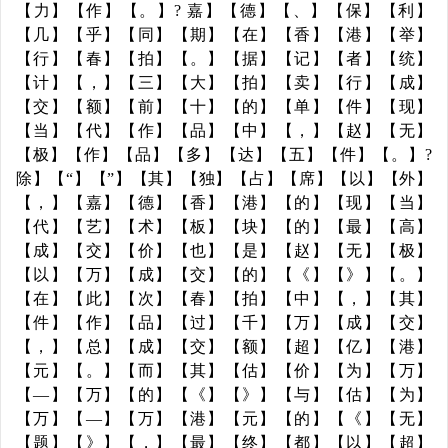
【力】【作】【。】? 嘉】【德】【、】【保】【利】
【几】【乎】【同】【期】【在】【香】【港】【举】
【行】【春】【拍】【。】【据】【记】【者】【统】
【计】【，】【三】【大】【拍】【卖】【行】【成】
【交】【额】【前】【十】【的】【单】【件】【现】
【当】【代】【作】【品】【中】【，】【赵】【无】
【极】【作】【品】【多】【达】【五】【件】【。】?
除】【“】【”】【其】【独】【占】【席】【以】【外】
【，】【嘉】【德】【香】【港】【的】【现】【当】
【代】【艺】【术】【板】【块】【的】【最】【高】
【成】【交】【价】【也】【是】【赵】【无】【极】
【以】【万】【成】【交】【的】【《】【》】【。】
【在】【此】【次】【春】【拍】【中】【，】【其】
【件】【作】【品】【过】【千】【万】【成】【交】
【，】【总】【成】【交】【额】【超】【亿】【港】
【元】【。】【而】【其】【估】【价】【为】【万】
【—】【万】【的】【《】【》】【与】【估】【为】
【万】【—】【万】【港】【元】【的】【《】【无】
【题】【》】【，】【最】【终】【都】【以】【超】