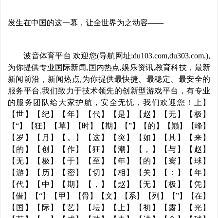
发生在中国的这一幕，让全世界为之动容——
波音体育平台 欢迎您(导航网址:du103.com,du303.com,),
为你提供专业国际新闻,国内热点,娱乐资讯,教育科技，最新
新闻前沿，新闻热点,为你提供最快捷、最稳定、最安全的
服务平台,我们致力于技术领先的创新型游戏平台，有专业
的服务团队给大家护航，安全无忧，我们欢迎您！上】
【世】【纪】【年】【代】【是】【赵】【无】【极】
【“】【狂】【草】【时】【期】【”】【的】【巅】【峰】
【岁】【月】【。】【这】【突】【如】【其】【来】
【的】【创】【作】【狂】【潮】【，】【与】【赵】
【无】【极】【于】【至】【年】【的】【寰】【球】
【游】【历】【密】【切】【相】【关】【：】【年】
【代】【中】【期】【，】【赵】【无】【极】【凭】
【借】【“】【甲】【骨】【文】【系】【列】【”】【在】
【国】【际】【艺】【坛】【上】【初】【露】【光】