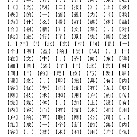
【《】【光】【明】【日】【报】【》】【上】【发】
【表】【的】【一】【篇】【题】【为】【《】【我】
【为】【什】【么】【看】【好】【媒】【体】【融】
【合】【创】【新】【》】【文】【章】【，】【对】
【此】【进】【行】【了】【系】【统】【阐】【述】
【。】? “】【‘】【北】【京】【时】【间】【是】【一】
【个】【有】【益】【的】【尝】【试】【。】【”】
【在】【文】【中】【，】【齐】【向】【东】【详】
【细】【阐】【述】【了】【“】【北】【京】【时】
【间】【”】【的】【定】【位】【与】【发】【展】
【理】【念】【，】【即】【把】【具】【有】【内】
【容】【优】【势】【而】【没】【有】【互】【联】
【网】【技】【术】【和】【用】【户】【的】【传】
【统】【媒】【体】【，】【加】【上】【没】【有】
【内】【容】【而】【有】【技】【术】【和】【用】
【户】【的】【互】【联】【网】【公】【司】【，】
【组】【成】【一】【个】【新】【的】【集】【内】
【容】【、】【技】【术】【和】【用】【户】【优】