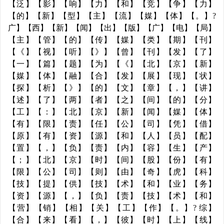
【泛】【影】【响】【力】【和】【竞】【争】【力】
【的】【新】【型】【主】【流】【媒】【体】【。】?
广】【西】【新】【闻】【出】【版】【广】【电】【局】
【主】【管】【的】【传】【媒】【类】【期】【刊】
【《】【视】【听】【》】【曾】【刊】【发】【了】
【一】【篇】【题】【为】【《】【北】【京】【新】
【媒】【体】【融】【合】【发】【展】【现】【状】
【探】【析】【》】【的】【文】【章】【，】【讲】
【述】【了】【两】【者】【之】【间】【的】【分】
【工】【：】【北】【京】【新】【闻】【媒】【体】
【有】【限】【责】【任】【公】【司】【凭】【借】
【原】【有】【资】【源】【和】【人】【员】【配】
【置】【，】【负】【责】【内】【容】【生】【产】
【；】【北】【京】【时】【间】【股】【份】【有】
【限】【公】【司】【则】【由】【奇】【虎】【科】
【技】【提】【供】【技】【术】【和】【业】【务】
【资】【源】【，】【负】【责】【技】【术】【和】
【营】【销】【相】【关】【工】【作】【。】? 综】
【合】【来】【看】【，】【彼】【时】【上】【线】