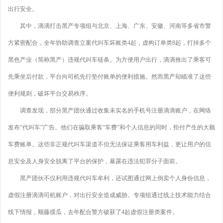
出行安全。
其中，滴滴打击黑产专项组与北京、上海、广东、安徽、河南等多省市警
方紧密配合，全年协助调查立案代叫车坏账类4起，虚构订单类8起，打掉多个
黑色产业（简称黑产）违规代叫车链条。为方便用户出行，滴滴推出了乘客可
先乘坐后付款，平台向司机先行垫付账单的便利措施。然而黑产却瞄准了这些
便利规则，破坏平台交易秩序。
调查发现，部分黑产团伙通过收集未实名的手机号注册滴滴账户，在网络
发布“代叫车”广告。他们在骗取乘客“车费”和个人信息的同时，拒付产生的大额
车费账单。这些非正规代叫车渠道不但无法保证乘客用车利益，更让用户的信
息安全及人身安全脱离了平台的保护，暴露在违法犯罪分子面前。
黑产团伙不仅利用违规代叫车牟利，还试图通过网上倒卖个人身份信息，
虚假注册滴滴司机账户，对出行安全造成威胁。专项组通过线上技术能力结合
线下情报，顺藤摸瓜，去年配合警方破获了4起虚假注册类案件。