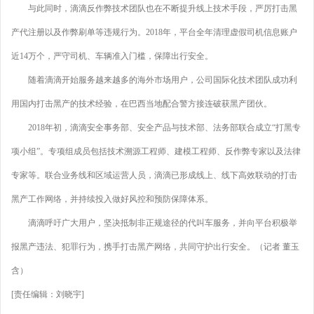
与此同时，滴滴反作弊技术团队也在不断提升线上技术手段，严厉打击黑
产代注册以及作弊刷单等违规行为。2018年，平台全年清理虚假司机信息账户
近14万个，严守司机、车辆准入门槛，保障出行安全。
随着滴滴开始服务越来越多的海外市场用户，公司国际化技术团队成功利
用国内打击黑产的技术经验，在巴西当地配合警方接连破获黑产团伙。
2018年初，滴滴安全事务部、安全产品与技术部、法务部联合成立“打黑专
项小组”。专项组成员包括技术溯源工程师、建模工程师、反作弊专家以及法律
专家等。联合业务线和区域运营人员，滴滴已形成线上、线下高效联动的打击
黑产工作网络，并持续投入做好风控和预防保障体系。
滴滴呼吁广大用户，坚决抵制非正规途径的代叫车服务，并向平台积极举
报黑产违法、犯罪行为，携手打击黑产网络，共同守护出行安全。（记者 董玉
含）
[责任编辑：刘晓宇]