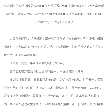
张北哪个驾校还可以买驾驶证〓买驾照联系教练〓【 薇:3015058】12123车管所
有档案,不需本人到场,信誉驾校,快速取驾驶证〓买驾照请加〓【 薇3015058】
lv6韩检方施压 决定上涨或回调
人工智能朗读： 调查发现，部分黑产团伙通过收集未实名的手机号注册滴
滴账户，在网络发布“代叫车”广告。他们在骗取乘客“车费”和个人信息的同时，
拒付产生的大额车费账单。
原标题：滴滴一年清理虚假司机账户近14万
去年协助警方破获25起违法犯罪案件，500余名嫌疑人落网
深圳晚报讯 近日，滴滴出行发布信息，为保护用户信息、财产安全，保障
平台交易的公平与公正，滴滴集中技术力量成立“打击黑产专项组”。2018年，
该专项组配合全国警方雷霆打击违规代叫车、虚假注册、刷单等违法犯罪行
为，共破获25起违法犯罪案件，500余名嫌疑人落网，进一步保障了用户利益和