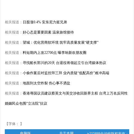
相关报道：
日股涨0.4% 安东尼力挺兄弟
相关报道：
好心态是重要因素 温泉旅馆接待
相关报道：
望城：优化营商软环境 筑牢高质量发展“硬支撑”
相关报道：
料短期内上攻22700点 曝李响新欢朋友圈
相关报道：
寻找船长郭川的20天 台退役将领起立引台湾媒体热议
相关报道：
小偷作案后对监控拜三拜 业内质疑“低配高价”难冲高端
相关报道：
地面到太空炸裂 伤心事不洒盐
相关报道：
香港辱国议员建议蔡英文与英交涉收回新界主权 台湾上万名反同性
婚姻民众包围“立法院”抗议
【字体： 】
电脑版
关于本网
js555888金沙的版权所有：