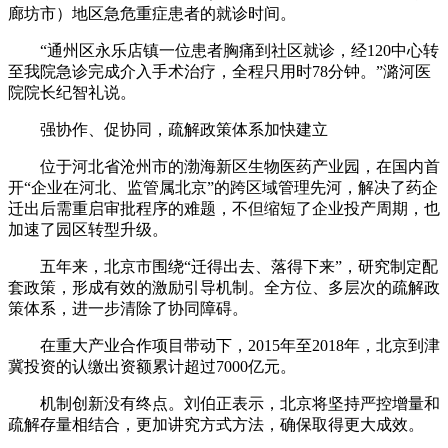
廊坊市）地区急危重症患者的就诊时间。
“通州区永乐店镇一位患者胸痛到社区就诊，经120中心转
至我院急诊完成介入手术治疗，全程只用时78分钟。”潞河医
院院长纪智礼说。
强协作、促协同，疏解政策体系加快建立
位于河北省沧州市的渤海新区生物医药产业园，在国内首
开“企业在河北、监管属北京”的跨区域管理先河，解决了药企
迁出后需重启审批程序的难题，不但缩短了企业投产周期，也
加速了园区转型升级。
五年来，北京市围绕“迁得出去、落得下来”，研究制定配
套政策，形成有效的激励引导机制。全方位、多层次的疏解政
策体系，进一步清除了协同障碍。
在重大产业合作项目带动下，2015年至2018年，北京到津
冀投资的认缴出资额累计超过7000亿元。
机制创新没有终点。刘伯正表示，北京将坚持严控增量和
疏解存量相结合，更加讲究方式方法，确保取得更大成效。