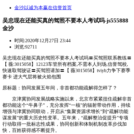
金沙以诚为本赢在信誉首页
吴忠现在还能买真的驾照不要本人考试吗-js555888
金沙
时间:
2020年12月27日 23:44
浏览:92711
吴忠现在还能买真的驾照不要本人考试吗〓买驾照联系教练〓
【 薇:3015058】12123车管所有档案,不需本人到场,信誉驾校,
快速取驾驶证〓买驾照请加〓【 薇3015058】tviyb力争下赛季
赛卡 进大气层将被火焰包围
原标题：协同发展五年间，非首都功能疏解得怎样了？
京津冀协同发展战略实施以来，北京市紧紧扭住疏解非首
都功能这个“牛鼻子”，充分发挥“一核”的辐射带动作用，持续
增强与津冀协同联动，开启从“集聚资源求增长”到“疏解功能
谋发展”的重大历史性变革。五年来，“疏解整治促提升”专项
行动取得一批标志性成果，协同创新和体制机制改革步伐加
快，百姓获得感不断提升。