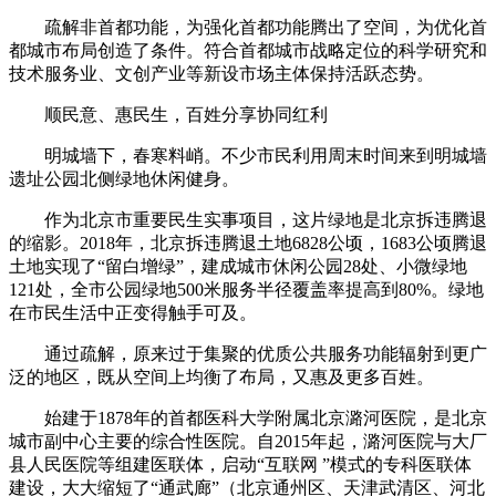
疏解非首都功能，为强化首都功能腾出了空间，为优化首
都城市布局创造了条件。符合首都城市战略定位的科学研究和
技术服务业、文创产业等新设市场主体保持活跃态势。
顺民意、惠民生，百姓分享协同红利
明城墙下，春寒料峭。不少市民利用周末时间来到明城墙
遗址公园北侧绿地休闲健身。
作为北京市重要民生实事项目，这片绿地是北京拆违腾退
的缩影。2018年，北京拆违腾退土地6828公顷，1683公顷腾退
土地实现了“留白增绿”，建成城市休闲公园28处、小微绿地
121处，全市公园绿地500米服务半径覆盖率提高到80%。绿地
在市民生活中正变得触手可及。
通过疏解，原来过于集聚的优质公共服务功能辐射到更广
泛的地区，既从空间上均衡了布局，又惠及更多百姓。
始建于1878年的首都医科大学附属北京潞河医院，是北京
城市副中心主要的综合性医院。自2015年起，潞河医院与大厂
县人民医院等组建医联体，启动“互联网 ”模式的专科医联体
建设，大大缩短了“通武廊”（北京通州区、天津武清区、河北