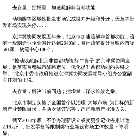
去存量、控增量，加速疏解非首都功能
动物园等区域性批发市场完成撤并升级和外迁，天意等批
发市场实现关停……
京津冀协同发展五年来，北京市加速疏解非首都功能，疏
解一般制造业企业累计达到2648家，累计疏解提升台账内市场
581家、物流中心106个。
“推动以疏解北京非首都功能为‘牛鼻子’的京津冀协同发
展，是落实首都城市战略定位、优化提升首都功能的关键之
举。”北京市委市政府推进京津冀协同发展领导小组办公室副
主任刘伯正说。
去存量，解决当前问题；控增量，谋求长效之举。
北京市制定实施了全国首个以治理“大城市病”为目标的新
增产业禁限目录，并两次修订完善，严把新增产业准入关。
截至2018年底，不予办理新设立或变更登记业务累计达
2.16万件，批发零售等限制类行业新设市场主体数量下降明
显。