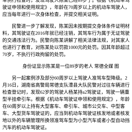
车例行检查时，发现驾驶人陈某已经89岁了。根据《机动车驾
驶证申领和使用规定》，年龄在70周岁以上的机动车驾驶人，
应当每年进行一次身体检查，并提交相关证明。
民警进一步了解发现，陈某因未按期提交身体条件证明材
料，其驾驶证在2016年就已经注销，其驾车行为属于无证驾驶
的交通违法行为。民警向陈某讲解了相关法律法规，对其家人
也进行了教育，对陈某处以罚款1000元的处罚。因其年龄超过
70岁，不执行行政拘留的处罚。
身份证显示陈某是一位89岁的老人 常德全媒 图
另一起案例涉及部分60周岁以上驾驶人准驾车型降级。2
月16日，湖南省高警局常德支队澧县大队民警对过往车辆进行
检查登记时，发现62岁的驾驶人杨某持a2驾驶证，驾驶一辆重
型半挂牵引车。根据《机动车驾驶证申领和使用规定》，年龄
在60周岁以上持有大型客车、牵引车、城市公交车、中型客
车、大型货车驾驶证的，应当到机动车驾驶证核发地或者核发
地以外的车辆管理所换领准驾车型为小型汽车或者小型自动挡
汽车的机动车驾驶证。