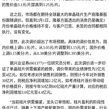
的售价由3.1元/片提高到3.25元/片。
这之后，市场都在期待全球最大的单晶硅片生产商隆基股
份跟随调价。但直到2月1日，隆基方面透出的消息仍是确定2
月份单晶硅片价格维持不变，与客户已签、未签的合同都相同
执行，没有变化。
显然，此次调价超出了市场预期。具体的调价信息为，国
内价格上调0.1元/片，从3.05元/片调整到3.15元/片；国外价格
上调0.15美分/片，从0.38美分/片调整到0.395美分/片。
据兴业证券(601377)一位研究员分析，此次调价进一步印
证了单晶硅片供需偏紧的趋势，调价带来的业绩弹性为2亿元
至4亿元。如仅考虑对外销售利润弹性，则预计今年对外销售
30亿片，则税后净利润增加2.2亿元，如考虑硅片涨价带动组
件价格提升，则按今年50亿到60亿硅片产量计算，对应的税后
净利润增加3.6亿元至4.4亿元。
“当前硅片供需偏紧，龙头订单饱和，硅片盈利的阶段性
低点已过。随着上下游产能配套到位，国内外需求起量，行业