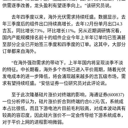
供需逐季改善，龙头盈利有望逐季向上。”该研究员说。
去年四季度以来，海外光伏需求持续旺盛。数据显示，去
年三季度后的组件出口持续高增长，去年12月份单月出口4.3
吉瓦，同比增长73%，环比增长11%。另从近期调研情况看，
国内产能规模排名前十的组件企业今年上半年订单均已签满甚
至部分企业已开始签三季度和四季度的订单。这其中，大部分
订单都来自海外。
“在海外强劲需求的带动下，上半年国内将呈现淡季不淡
的特征。中长期看，海外多个市场已进入平价周期，随着光伏
发电成本的进一步降低，将会涌现越来越多的吉瓦级市场，需
求有望持续旺盛。”安信证券一位研究员对此评论说。
至于此次隆基硅片涨价对终端的影响，海通证券(600837)
一位分析师认为，硅片涨价折合到终端约合0.2元/瓦，系统成
本占比很低，而且下游电池片目前毛利较高，对成本波动具有
较高的容忍度，因此硅片涨价不一定会传导给下游系统成本，
对于平价上网的进程影响微弱。