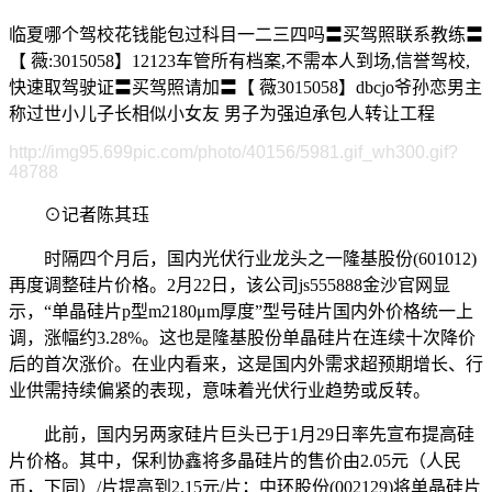
临夏哪个驾校花钱能包过科目一二三四吗〓买驾照联系教练〓
【 薇:3015058】12123车管所有档案,不需本人到场,信誉驾校,
快速取驾驶证〓买驾照请加〓【 薇3015058】dbcjo爷孙恋男主
称过世小儿子长相似小女友 男子为强迫承包人转让工程
http://img95.699pic.com/photo/40156/5981.gif_wh300.gif?
48788
⊙记者陈其珏
时隔四个月后，国内光伏行业龙头之一隆基股份(601012)
再度调整硅片价格。2月22日，该公司js555888金沙官网显
示，“单晶硅片p型m2180μm厚度”型号硅片国内外价格统一上
调，涨幅约3.28%。这也是隆基股份单晶硅片在连续十次降价
后的首次涨价。在业内看来，这是国内外需求超预期增长、行
业供需持续偏紧的表现，意味着光伏行业趋势或反转。
此前，国内另两家硅片巨头已于1月29日率先宣布提高硅
片价格。其中，保利协鑫将多晶硅片的售价由2.05元（人民
币，下同）/片提高到2.15元/片；中环股份(002129)将单晶硅片