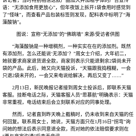
诉记者，当时特别相信这款产品加大并加粗字体的广告宣传
语：“无添加食用更放心”，但年夜饭上拆开1袋食用时感觉到
了“怪味”，而查看产品包装标签则发现，配料表中标明了“海
藻酸钠”。
图说：宣称“无添加”的“佛跳墙” 来源/受访者供图
“海藻酸钠是一种增稠剂，一种实实在在的添加剂。既然
有添加剂，怎么还能说‘无添加’？”周女士介绍，大年初二，
她就要求商家退货退全款，商家则表示只能退剩余2袋尚未开
袋的产品。此后，她又向天猫投诉，“天猫跟我捣糨糊，一会
只退2袋未开的，一会又来电说给解决，再后又变了……”
2月13日，新民晚报记者接到周女士投诉后，即联系天猫
客服。挂断电话之际，天猫客服人员“思慕航”明确表示：天猫
非常重视，电话结束后会立刻联系对应的同事处理。
然而，记者直到昨天晚上截稿时，仍未收到来自天猫的任
何回复。联系周女士，她说，天猫方面只在1月16日“拐弯”询
问她的想法后表示同意退全款，而对她的依法赔偿要求则在