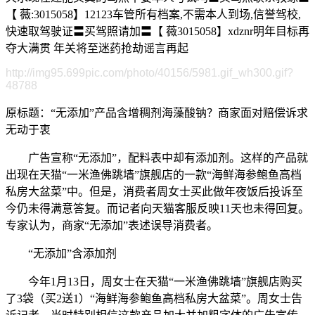
【 薇:3015058】12123车管所有档案,不需本人到场,信誉驾校,
快速取驾驶证〓买驾照请加〓【 薇3015058】xdznr明年目标再
夺大满贯 年关将至迷药抢劫谣言再起
http://img95.699pic.com/photo/40156/5981.gif_wh300.gif?
48788
原标题：“无添加”产品含增稠剂海藻酸钠？商家面对赔偿诉求
无动于衷
广告宣称“无添加”，配料表中却有添加剂。这样的产品就
出现在天猫“一米渔佛跳墙”旗舰店的一款“海鲜海参鲍鱼高档
私房大盆菜”中。但是，消费者周女士买此做年夜饭后投诉至
今仍未得满意答复。而记者向天猫客服反映11天也未得回复。
专家认为，商家“无添加”表述误导消费者。
“无添加”含添加剂
今年1月13日，周女士在天猫“一米渔佛跳墙”旗舰店购买
了3袋（买2送1）“海鲜海参鲍鱼高档私房大盆菜”。周女士告