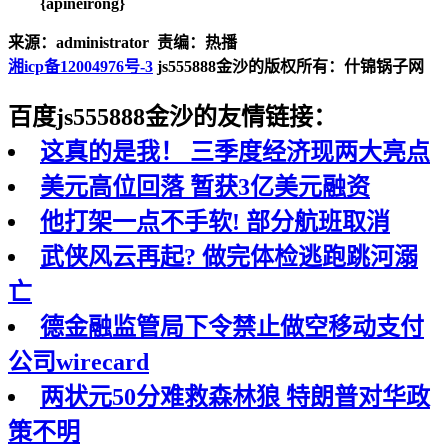
{apineirong}
来源：administrator 责编：热播
湘icp备12004976号-3
js555888金沙的版权所有：什锦锅子网
百度js555888金沙的友情链接：
这真的是我！ 三季度经济现两大亮点
美元高位回落 暂获3亿美元融资
他打架一点不手软! 部分航班取消
武侠风云再起? 做完体检逃跑跳河溺
亡
德金融监管局下令禁止做空移动支付
公司wirecard
两状元50分难救森林狼 特朗普对华政
策不明