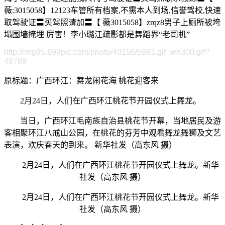
薇:3015058】12123车管所有档案,不需本人到场,信誉驾校,快速
取驾驶证〓买驾照请加〓【 薇3015058】zrqz8男子上厕所被垮
塌围墙掩埋 厉害！李小璐江疏影都是舞蹈界“老司机”
http://img95.699pic.com/photo/40156/5981.gif_wh300.gif?
48788
原标题：广西环江：舞龙闹花海 桃花迎客来
2月24日，人们在广西环江桃花节开园仪式上舞龙。
当日，广西环江毛南族自治县桃花节开幕，当地居民及游
客相聚环江八戒山公园，在桃花的芬芳中观看舞龙舞狮及文艺
表演，欢庆春天的到来。 新华社发（高东风 摄）
2月24日，人们在广西环江桃花节开园仪式上舞龙。新华
社发（高东风 摄）
2月24日，人们在广西环江桃花节开园仪式上舞龙。新华
社发（高东风 摄）