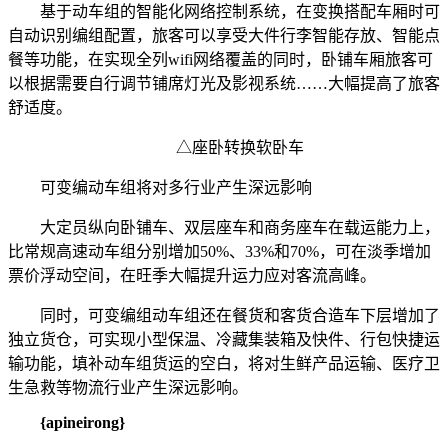
基于动车组的智能化网络控制系统，在变换搭配车厢时可
自动识别编组配置，旅客可以享受大件行李智能存放、智能点
餐等功能，在实现全列wifi网络覆盖的同时，卧铺车厢旅客可
以根据需要自行调节铺席灯光及影视系统……大幅提高了旅客
舒适度。
△座卧转换软卧车
可变编动车组将对多行业产生深远影响
大定员纵向卧铺车、双层座车和商务座车在载运能力上，
比常规高速动车组分别增加50%、33%和70%，可在淡季增加
票价浮动空间，在旺季大幅提升运力应对客流高峰。
同时，可变编组动车组还在餐货和客货合造车下层增加了
独立货仓，可实现小型保温、冷藏集装箱及快件、行包快捷运
输功能，填补动车组货运的空白，将对生鲜产品运输、医疗卫
生急救等物流行业产生深远影响。
{apineirong}