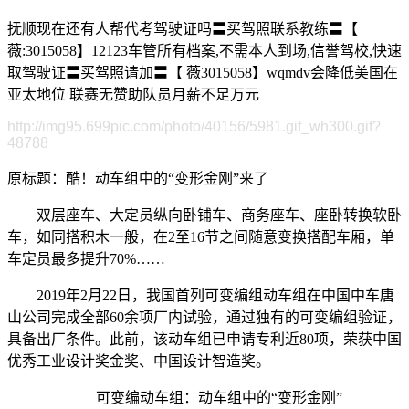
抚顺现在还有人帮代考驾驶证吗〓买驾照联系教练〓【
薇:3015058】12123车管所有档案,不需本人到场,信誉驾校,快速
取驾驶证〓买驾照请加〓【 薇3015058】wqmdv会降低美国在
亚太地位 联赛无赞助队员月薪不足万元
http://img95.699pic.com/photo/40156/5981.gif_wh300.gif?
48788
原标题：酷！动车组中的“变形金刚”来了
双层座车、大定员纵向卧铺车、商务座车、座卧转换软卧
车，如同搭积木一般，在2至16节之间随意变换搭配车厢，单
车定员最多提升70%……
2019年2月22日，我国首列可变编组动车组在中国中车唐
山公司完成全部60余项厂内试验，通过独有的可变编组验证，
具备出厂条件。此前，该动车组已申请专利近80项，荣获中国
优秀工业设计奖金奖、中国设计智造奖。
可变编动车组：动车组中的“变形金刚”