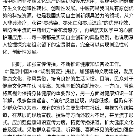
强中医药非物质文化遗产的保护和传承运用，实现中医药健康
养生文化创造性转化、创新性发展。中医药是我国具有原创优
势的科技资源，也是我国实现自主创新颇具潜力的领域，从介
入非典治疗，获得“零感染、零死亡和零后遗症”的优异疗效，
到防治甲流的中药组方“金花清感方”，再到航天医学中的心脏
护理应用……每一项都是实现自主创新的典型范例，也说明深
入挖掘探究老祖宗留下的宝贵财富，完全可以实现创造性转
化、创新性发展。
同时，加强宣传传播，不断推进健康知识普及工作。
《“健康中国2030”规划纲要》提出，加强精神文明建设，发展
健康文化，移风易俗，培育良好的生活习惯。目前，民众对于
健康文化存在认同度高、知晓率低的尴尬情况。一方面，普遍
将其视为保持身体健康的重要部分，另一方面对健康知识一知
半解，很多健康谣言、“偏方”反复出现，内容低级，但仍有不
少群众信以为真。现有的宣传主要集中在报纸、电视等传统渠
道，在基层的现场宣教、授课等方面还较为不足，甚至流于形
式。应加强健康知识宣传力度，拓宽传播渠道，扩大健康文化
普及区域。采取群众看得见、听得懂、喜闻乐见的形式加强健