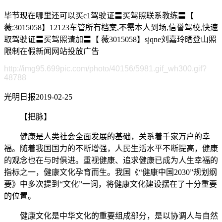
毕节现在哪里还可以买c1驾驶证〓买驾照联系教练〓【
薇:3015058】12123车管所有档案,不需本人到场,信誉驾校,快速
取驾驶证〓买驾照请加〓【 薇3015058】sjqne刘嘉玲晒登山照
限制在假新闻网站投放广告
http://img95.699pic.com/photo/40156/5981.gif_wh300.gif?
48788
光明日报2019-02-25
【把脉】
健康是人类社会全面发展的基础，关系着千家万户的幸
福。随着我国国力的不断增强，人民生活水平不断提高，健康
的观念也在与时俱进。重视健康、追求健康已成为人生幸福的
指标之一，健康文化孕育而生。我国《“健康中国2030”规划纲
要》中多次提到“文化”一词，将健康文化建设摆在了十分重要
的位置。
健康文化是中华文化的重要组成部分，是以协调人与自然