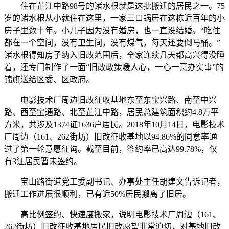
住在芷江中路98号的诸水根就是这批搬迁的居民之一。75
岁的诸水根从小就住在这里，一家三口蜗居在这栋近百年的小
房子里数十年。小儿子因为没有婚房，也一直没结婚。“吃住
都在一个空间，没有卫生间，没有煤气，每天还要倒马桶。”
诸水根得知房子纳入旧改范围后，全家连续几天都高兴得没睡
着，还专门制作了一面“旧改政策暖人心，一心一意办实事”的
锦旗送给区委、区政府。
电影技术厂周边旧改征收基地东至东宝兴路、南至中兴
路、西至宝通路、北至芷江中路，居民总建筑面积约4.8万平
方米，共涉及1374证1636户居民。2018年10月14日，电影技术
厂周边（161、262街坊）旧改征收基地以94.86%的同意率通
过了第一轮意愿征询。截至目前，签约率已高达99.78%，仅
有3证居民暂未签约。
宝山路街道党工委副书记、办事处主任胡建文告诉记者，
搬迁工作进展很顺利，已有近50%居民搬离了旧居。
高比例签约、快速度搬家，说明电影技术厂周边（161、
262街坊）旧改征收基地居民旧改愿望非常迫切，对基地旧改