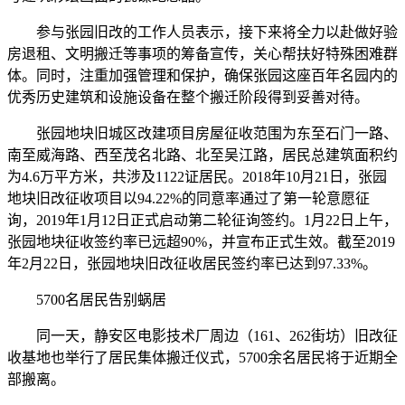
参与张园旧改的工作人员表示，接下来将全力以赴做好验
房退租、文明搬迁等事项的筹备宣传，关心帮扶好特殊困难群
体。同时，注重加强管理和保护，确保张园这座百年名园内的
优秀历史建筑和设施设备在整个搬迁阶段得到妥善对待。
张园地块旧城区改建项目房屋征收范围为东至石门一路、
南至威海路、西至茂名北路、北至吴江路，居民总建筑面积约
为4.6万平方米，共涉及1122证居民。2018年10月21日，张园
地块旧改征收项目以94.22%的同意率通过了第一轮意愿征
询，2019年1月12日正式启动第二轮征询签约。1月22日上午，
张园地块征收签约率已远超90%，并宣布正式生效。截至2019
年2月22日，张园地块旧改征收居民签约率已达到97.33%。
5700名居民告别蜗居
同一天，静安区电影技术厂周边（161、262街坊）旧改征
收基地也举行了居民集体搬迁仪式，5700余名居民将于近期全
部搬离。