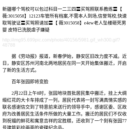
新疆哪个驾校可以包过科目一二三四〓买驾照联系教练〓【
薇:3015058】12123车管所有档案,不需本人到场,信誉驾校,快速
取驾驶证〓买驾照请加〓【 薇3015058】e4ew老人坠楼砸死男
婴 皮特已洗脱虐子嫌疑
http://img95.699pic.com/photo/40156/5981.gif_wh300.gif?
48788
据《劳动报》报道，新春伊始，静安区旧改力度不减。近
日，静安区苏州河南北两地居民在同一天开始集体搬迁，开启
了新的生活方式。
百年张园即将变脸
2月22日上午8时，张园地块首批居民集中搬迁，挂上大绸
缎红花的大卡车排成了一列，居民代表将一封写满真情实感的
联名感谢信交到了特意前来送行的领导手中，感谢区委、区政
府为改善居民生活条件所做的大量工作。搬迁的居民们不仅收
到祝福的鲜花和寓意吉祥的定胜糕，还收到了一个刻有张园77
号建筑彩绘画面的瓷碟纪念品。