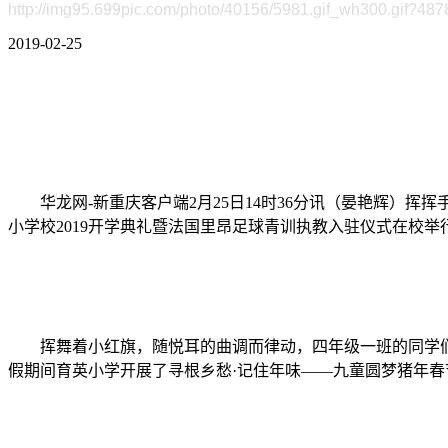
http://img95.699pic.com/photo/40156/5981.gif_wh300.gif?487
2019-02-25
华龙网-新重庆客户端2月25日14时36分讯（晏艳辉）挥
小学校2019开学典礼暨法国里昂足球青训执教入驻仪式在校
挥舞着小红旗，随悦耳的曲调而律动，四年级一班的同学
假期间育英小学开展了寻根乡愁·记住年味——九童圆梦猪年