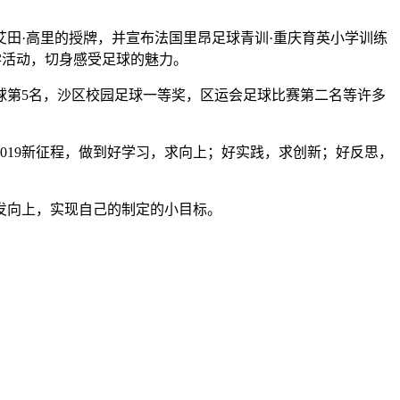
田·高里的授牌，并宣布法国里昂足球青训·重庆育英小学训练
学活动，切身感受足球的魅力。
球第5名，沙区校园足球一等奖，区运会足球比赛第二名等许多
019新征程，做到好学习，求向上；好实践，求创新；好反思，
发向上，实现自己的制定的小目标。