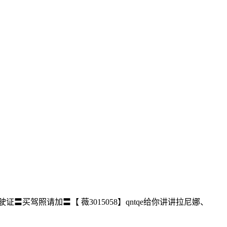
证〓买驾照请加〓【 薇3015058】qntqe给你讲讲拉尼娜、