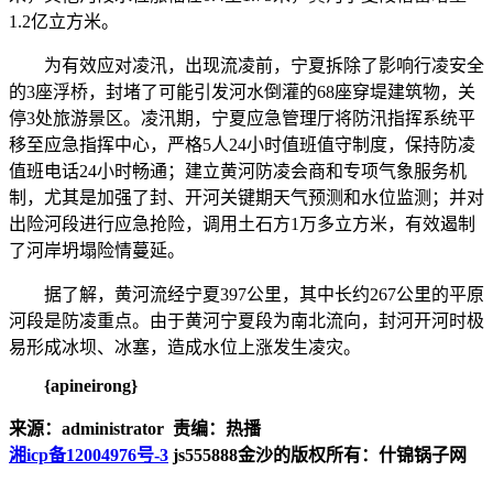
1.2亿立方米。
为有效应对凌汛，出现流凌前，宁夏拆除了影响行凌安全
的3座浮桥，封堵了可能引发河水倒灌的68座穿堤建筑物，关
停3处旅游景区。凌汛期，宁夏应急管理厅将防汛指挥系统平
移至应急指挥中心，严格5人24小时值班值守制度，保持防凌
值班电话24小时畅通；建立黄河防凌会商和专项气象服务机
制，尤其是加强了封、开河关键期天气预测和水位监测；并对
出险河段进行应急抢险，调用土石方1万多立方米，有效遏制
了河岸坍塌险情蔓延。
据了解，黄河流经宁夏397公里，其中长约267公里的平原
河段是防凌重点。由于黄河宁夏段为南北流向，封河开河时极
易形成冰坝、冰塞，造成水位上涨发生凌灾。
{apineirong}
来源：administrator 责编：热播
湘icp备12004976号-3
js555888金沙的版权所有：什锦锅子网