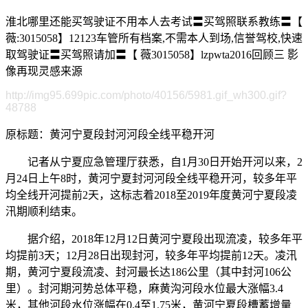
淮北哪里还能买驾驶证不用本人去考试〓买驾照联系教练〓【
薇:3015058】12123车管所有档案,不需本人到场,信誉驾校,快速
取驾驶证〓买驾照请加〓【 薇3015058】lzpwta2016回顾三 影
像再现灵感来源
http://img95.699pic.com/photo/40156/5981.gif_wh300.gif?
48788
原标题：黄河宁夏段封河河段全线平稳开河
记者从宁夏应急管理厅获悉，自1月30日开始开河以来，2
月24日上午8时，黄河宁夏封河河段全线平稳开河，较多年平
均全线开河提前2天，这标志着2018至2019年度黄河宁夏段凌
汛期顺利结束。
据介绍，2018年12月12日黄河宁夏段出现流凌，较多年平
均提前3天；12月28日出现封河，较多年平均提前12天。凌汛
期，黄河宁夏段流凌、封河最长达186公里（其中封河106公
里）。封河期河势总体平稳，麻黄沟河段水位最大涨幅3.4
米，其他河段水位涨幅在0.4至1.75米，黄河宁夏段槽蓄增量