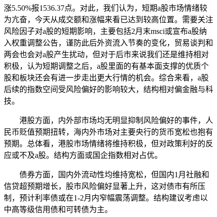
涨5.50%报1536.37点。对此，我们认为，短期a股市场情绪较
为亢奋，今天从成交额和涨幅来看已达到较高位置。需要关注
风险因子对a股的短期影响，主要包括2月末msci或宣布a股纳
入权重调整公告，谨防此后外资流入节奏的变化，贸易谈判和
两会也会对a股产生扰动，但对于后市来说我们还是维持相对
积极，认为短期调整之后，a股里面的有基本面支撑的优质个
股和板块还会有进一步走出更大行情的机会。综合来看，a股
后续的指数空间受风险偏好的影响较大，结构相对偏金融与科
技。
港股方面，内外部市场均无明显抑制风险偏好的事件，人
民币贬值预期扭转，海内外市场对主要央行的货币宽松也抱有
预期。总体看，港股市场情绪将维持积极，但对政策利好的反
应或不及a股。结构方面或国企指数相对占优。
债券方面，国内外流动性均维持宽松，但国内1月社融和
信贷超预期增长，股市风险偏好显著上升，这对债市有所压
制，预计利率债或在1-2月内窄幅震荡调整。结构建议考虑以
中高等级信用债和可转债为主。