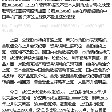
薇:3015058】12123车管所有档案,不需本人到场,信誉驾校,快速
取驾驶证〓买驾照请加〓【 薇3015058】arib在印度崛起的中
国手机厂商 只有这支球队不败且还没丢球
http://img95.699pic.com/photo/40156/5981.gif_wh300.gif?
48788
上周，全球股市持续普遍上涨，新兴市场股市表现略好。
美联储公布上月会议纪要，贸易谈判进展积极，美股继续上
涨，但涨幅不及欧日。因国内社融数据改善、市场情绪维持乐
观，a股港股持续大幅反弹。股债分化，利率债略有调整。商
品方面，对欧佩克减产和贸易谈判的乐观预期，继续推动油价
上涨，基本金属受中国金融数据驱动普遍上涨，国内黑色系价
格反弹，农产品涨跌分化。美元指数因美联储会议纪要超预期
转鸽而小幅回落，黄金受此支撑略有上涨，人民币升值明显。
今日，a股三大股指均收涨超5%，上证综指创2015年7月
以来最大日涨幅，沪深两市成交额突破10000亿元，刷新2015
年12月以来新高，逾300股涨停。截至收盘，上证综指收涨
5.60%站上2900点，深证成指涨5.59%站上9000点，创业板指