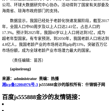
公司、环球大数据研究中心协办。活动得到了国家有关部委及
海南省、琼海市政府部门的支持。
数据显示，我国已经处于老龄化快速发展阶段，截至2017
年，全国人口中60周岁及以上人口达2.41亿，占总人口的
17.3%。预计到2025年，我国60岁以上人口将达到3亿，成为
超老年型国家。有专家预测，到2050年，我国老龄人口将达到
4.8亿人，我国老龄产业的市场将达到gdp的33%，突破百万亿
市场份额，成为全球老龄产业市场潜力最大的国家。
（责任编辑：苗苏）
{apineirong}
来源：administrator 责编：热播
湘icp备12004976号-3
js555888金沙的版权所有：什锦锅子网
百度js555888金沙的友情链接：