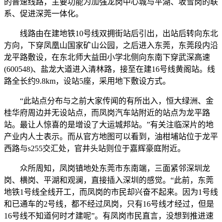
的普速线路，主要功能为加强龙岗中心城与平湖、坂雪岗的联
系、促进深莞一体化。
线路由在建地铁10号线双拥街站后引出，出站后转向东北
方向，下穿凤凰山国家矿山公园，之后进入东莞，东莞段内沿
龙平路敷设，在东北师大益田小学北侧向东南下穿武深高速
(600548)、盐龙大道进入清林路，接至在建16号线黄阁站。线
路全长约9.8km，设站5座，采用地下敷设方式。
“此站点分布与之前大家传闻的有所出入，恒大绿洲、金
桂华府周边并无设站点，而凤岗汽车站附近的站点为龙平路
站。最让人惊喜的是增设了大运城邦站。”有关注临深片的地
产业内人士表示。而从官方地图可以看到，油柑埔站位于龙平
西路与s255交汇处，官井头站则位于嘉辉豪庭附近。
众所周知，凤岗镇地处东莞市东南端，三面紧邻深圳龙
岗、横岗、平湖和观澜，直接插入深圳的感觉。“此前，东莞
地铁1号线全线开工，而凤岗的市民却兴奋不起来。因为1号线
和已通车的2号线，都不经过凤岗，只有16号线才经过，但是
16号线不知道何时才建呢”。有凤岗市民直言，没想到推进速