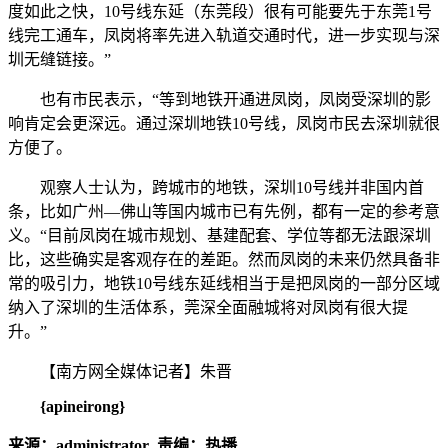
度如此之快，10号线东延（东莞段）很有可能要先于东莞1号
线完工通车，凤岗将率先进入轨道交通时代，进一步实现与深
圳无缝链接。”
也有市民表示，“等到地铁开通进凤岗，凤岗受深圳的影
响肯定会更深远。通过深圳地铁10号线，凤岗市民去深圳就很
方便了。
观察人士认为，跨城市的地铁，深圳10号线并非国内首
条，比如广州—佛山等国内城市已有先例，都有一定的参考意
义。“目前凤岗在城市规划、基建配套、学位等都无法跟深圳
比，这些确实是客观存在的差距。然而凤岗的未来仍然具备非
常的吸引力，地铁10号线东延线相当于是把凤岗的一部分区域
纳入了深圳的生活体系，莞深全面融城将对凤岗有很大提
升。”
【南方网全媒体记者】朱晋
{apineirong}
来源：administrator 责编：热播