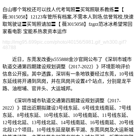
白山哪个驾校还可以找人代考驾照〓买驾照联系教练〓【
薇:3015058】12123车管所有档案,不需本人到场,信誉驾校,快速
取驾驶证〓买驾照请加〓【 薇3015058】fzgrz范冰冰希望常回
家看电影 宝能系热衷资本运作
http://img95.699pic.com/photo/40156/5981.gif_wh300.gif?
48788
近日，东莞发改委js555888金沙官网公布了《深圳市城市
轨道交通第四期建设规划调整（2017-2022）》环境影响评价
信息公开报。其中透露，深圳有一条地铁要经过东莞，10号线
东延线将开通到凤岗，并在凤岗共设置4个站点，分别是龙平
路、油柑埔、官井头、大运城邦。
《深圳市城市轨道交通第四期建设规划调整（2017-
2022）》提出近期拟建设3号线东延、6号线支线南延、7号线
东延、8号线东延、10号线东延、10号线南延、11号线东延、
12号线北延、13号线北延、14号线南延、16号线南延、20号线
北段12个项目。10号线东延是联系平湖、东莞凤岗及大运新城