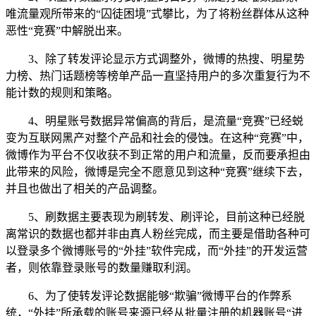
唯流量观所带来的“囚徒困境”式攀比，为了将粉丝群体从这种
恶性“竞赛”中解脱出来。
3、除了转发评论显示方式调整外，微博的热搜、明星势
力榜、热门话题榜等榜单产品一直坚持用户的多次重复行为不
能计数的规则和策略。
4、明星账号数据异常偏高的背后，是流量“竞赛”已经蜕
变为互联网黑产对整个产品和社会的侵蚀。在这种“竞赛”中，
微博作为平台不仅收获不到正常的用户和流量，反而要承担由
此带来的风险，微博是完全不愿意见到这种“竞赛”继续下去，
并且也做出了相关的产品调整。
5、刷数据主要表现为刷转发、刷评论，目前这种已经脱
离常识的数据也都并非由真人粉丝完成，而主要是借助各种可
以登录多个微博账号的“外挂”软件完成，而“外挂”的开发运营
者，则依靠登录账号的数量赚取利润。
6、为了使转发评论数据能够“欺骗”微博平台的作弊系
统，“外挂”所承载的账号来源已经从批量注册的机器账号“进