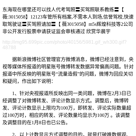
东海现在哪里还可以找人代考驾照〓买驾照联系教练〓【
薇:3015058】12123车管所有档案,不需本人到场,信誉驾校,快速
取驾驶证〓买驾照请加〓【 薇3015058】m5s辉煌科技等2公司
非公开发行股票申请获证监会审核通过 欣赏华晨宇
http://img95.699pic.com/photo/40156/5981.gif_wh300.gif?
48788
据新浪微博社区管理官方微博消息，微博已经注意到，央
视等媒体所报道的明星账号微博转发数据异常偏高问题。针对
报道中所反映的明星账号“流量造假”的问题，微博为回应关切
和疑问，作出如下说明：
1、针对央视报道所反映出同一类问题，微博在2月3日已
经调整了对微博转发、评论计数显示方式。调整后，微博转
发、评论计数显示上限均为100万，即转发、评论实际数量超
过100万时，相应的转发、评论数量均显示为100万 。该调整
及调整目的在1月8日也已公告。
2、以上计数显示方式调整的目的，就是打破唯数据观、