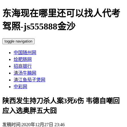
东海现在哪里还可以找人代考
驾照-js555888金沙
toggle navigation
中国随州网
烩肥肠网
招商银行
清汤牛腩网
清江鱼茄子煲网
中彩网
陕西发生持刀杀人案3死6伤 韦德自嘲回
应入选奥胖五大囧
发稿时间:2020年12月27日 23:46