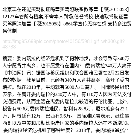
北京现在还能买驾驶证吗〓买驾照联系教练〓【 薇:3015058】
12123车管所有档案,不需本人到场,信誉驾校,快速取驾驶证〓
买驾照请加〓【 薇3015058】o86k零宣传无存在感 支持多边贸
易体制
http://img95.699pic.com/photo/40156/5981.gif_wh300.gif?
48788
摘要：委内瑞拉的经济危机到了何种地步，才会导致有340万
人宁愿背井离乡，也不愿意待在国内？ |委内瑞拉340万人离开
【中油网】讯：据国际移民组织和联合国难民署在2月22日发
布的数据，截至目前，已经有340万人背井离乡，离开了委内
瑞拉。就在2018年，平均就有5000人/日离开。 国际移民组织
表示，在离开委内瑞拉的340万人中，有110万人因为无法支付
交通费用，从而生活在离委内瑞拉比较近的哥伦比亚。此外，
秘鲁有50.6万委内瑞拉难民，智利有28.8万，厄尔瓜多有22.1
万，阿根廷有12万，巴西有9.6万。 国际难民署表示，赶往墨
西哥以及中美和加勒比沿岸国家的委内瑞拉人还在不断增加。
|委内瑞拉经济危机到了哪种程度？ 2018年，委内瑞拉通胀严