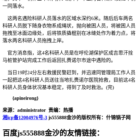
一同落水。
这两名遇险科研人员落水的区域水深约6米。随后后车两名
科研人员脱下随身衣物系成绳状，抛向被困人员，将被困人员
拖拽至冰面边缘处，后将铁质撬棍别在冰缝处作为着力点，将
落水两名科研人员拖拽上岸。
官方消息指，这4名科研人员是在呼伦湖保护区成吉思汗拴
马桩管护站完成工作后返回扎赉诺尔市途中遇险的。
当日19时24分左右救援民警赶到，并迅速同管理局工作人员
一起把这4名科研人员送往当地扎赉诺尔医院抢救，目前这4名
科研人员身体状况基本稳定，得到了及时救治。(完)
{apineirong}
来源：administrator 责编：热播
湘icp备12004976号-3
js555888金沙的版权所有：什锦锅子网
百度js555888金沙的友情链接：