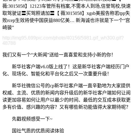
薇:3015058】12123车管所有档案,不需本人到场,信誉驾校,快速
取驾驶证〓买驾照请加〓【 薇3015058】xgsb美报告称若tpp失
败rcep生效将使中国获益880亿美… 新海诚也许就是下一个“宫
崎骏”
http://img95.699pic.com/photo/40156/5981.gif_wh300.gif?
48788
我们又有一个“大新闻”送给一直喜爱和支持小新的你！
新华社客户端v6.0版上线了！这是新华社客户端经历门户
化、现场化、智能化和平台化之后又一次重要升级！
新华社微信公号的cp新华社客户端一直辛勤地为大家提供
权威、主流、优质的新闻内容升级后的新华社客户端如何让阅
读更加容易如何让用户以最少的时间、最低的交互成本获取更
多有价值、感兴趣的内容？又有哪些新功能值得大家期待呢？
先戳视频感受一下~
国社气质的优质阅读体验