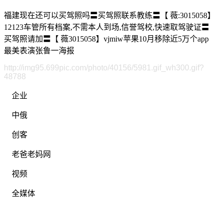
福建现在还可以买驾照吗〓买驾照联系教练〓【 薇:3015058】
12123车管所有档案,不需本人到场,信誉驾校,快速取驾驶证〓
买驾照请加〓【 薇3015058】vjmiw苹果10月移除近5万个app
最美表演张鲁一海报
http://img95.699pic.com/photo/40156/5981.gif_wh300.gif?
48788
企业
中俄
创客
老爸老妈网
视频
全媒体