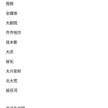
视频
全媒体
大剧院
齐齐哈尔
佳木斯
大庆
绥化
大兴安岭
北大荒
绥芬河