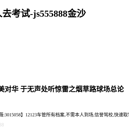
试-js555888金沙
美对华 于无声处听惊雷之烟草路球场总论
5058】12123车管所有档案,不需本人到场,信誉驾校,快速取驾
88