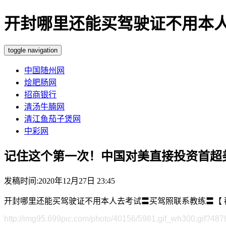
开封哪里还能买驾驶证不用本人去考
toggle navigation
中国随州网
烩肥肠网
招商银行
清汤牛腩网
清江鱼茄子煲网
中彩网
记住这个第一次！中国对美直接投资首超
发稿时间:2020年12月27日 23:45
开封哪里还能买驾驶证不用本人去考试〓买驾照联系教练〓【 薇:301
http://img95.699pic.com/photo/40156/5981.gif_wh300.gif?487