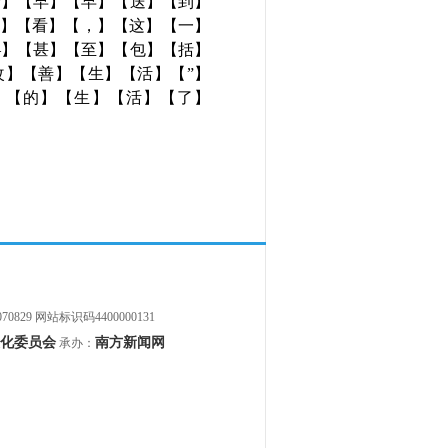
会】【早】【早】【送】【到】
来】【看】【，】【这】【一】
—】【甚】【至】【包】【括】
改】【善】【生】【活】【”】
】【的】【生】【活】【了】
70829
网站标识码4400000131
化委员会
南方新闻网
承办：