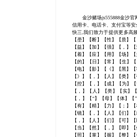
金沙赌场js555888金沙官网_
信用卡、电话卡、支付宝等安
快三,我们致力于提供更多高
【垄】【断】【性】【质】【
【益】【加】【强】【，】【
【着】【应】【用】【场】【
【的】【日】【常】【生】【
【电】【影】【《】【黑】【
【》】【，】【人】【类】【
【控】【，】【成】【为】【
【，】【人】【类】【实】【
【，】【“】【母】【体】【
【有】【精】【力】【；】【
【镜】【，】【人】【们】【
【，】【人】【们】【可】【
【当】【然】【，】【即】【
【照】【掌】【握】【整】【