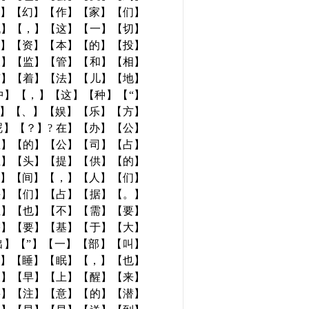
科】【幻】【作】【家】【们】
代】【，】【这】【一】【切】
赖】【资】【本】【的】【投】
及】【监】【管】【和】【相】
变】【着】【法】【儿】【地】
中】【，】【这】【种】【“】
快】【、】【娱】【乐】【方】
】【？】? 在】【办】【公】
雇】【的】【公】【司】【占】
巨】【头】【提】【供】【的】
时】【间】【，】【人】【们】
头】【们】【占】【据】【。】
至】【也】【不】【需】【要】
需】【要】【基】【于】【大】
出】【”】【一】【部】【叫】
的】【睡】【眠】【，】【也】
天】【早】【上】【醒】【来】
要】【注】【意】【的】【潜】