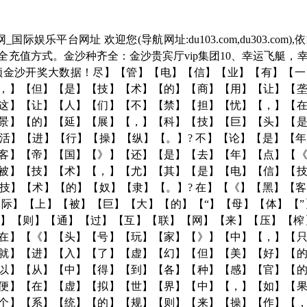
国际娱乐平台网址 欢迎您(导航网址:du103.com,du303.co
全充值方式。金沙种齐全：金沙贵宾厅vip集团10、幸运飞艇，
频金沙开奖大数据！尽】【管】【电】【信】【业】【有】【
，】【但】【是】【技】【术】【的】【商】【用】【让】【
这】【让】【人】【们】【不】【禁】【担】【忧】【，】【
景】【的】【延】【展】【，】【科】【技】【巨】【头】【
活】【进】【行】【操】【纵】【。】? 不】【论】【是】【
客】【帝】【国】【》】【还】【是】【去】【年】【点】【
被】【技】【术】【，】【尤】【其】【是】【电】【信】【
技】【术】【的】【奴】【隶】【。】? 在】【《】【黑】【
际】【上】【被】【巨】【大】【的】【“】【母】【体】【
”】【则】【通】【过】【互】【联】【网】【来】【压】【
在】【《】【头】【号】【玩】【家】【》】【中】【，】【
就】【进】【入】【了】【虚】【幻】【但】【美】【好】【
以】【从】【中】【得】【到】【各】【种】【感】【官】【
便】【在】【虚】【拟】【世】【界】【中】【，】【如】【
个】【系】【统】【的】【规】【则】【来】【操】【作】【