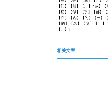
【在】【健】【康】【问】【
【门】【前】【。】? 从】
【切】【似】【乎】【都】【
【在】【内】【的】【一】【
【的】【名】【义】【，】
【。】?
相关文章