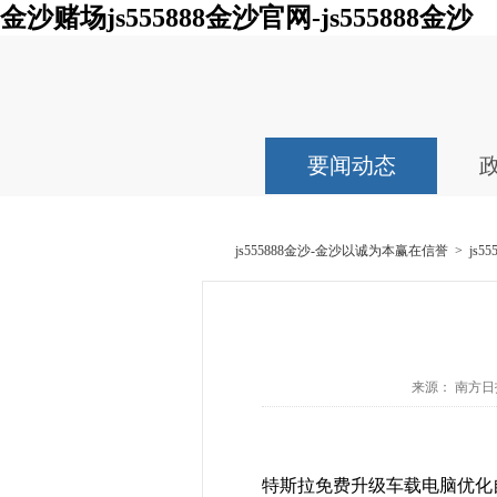
金沙赌场js555888金沙官网-js555888金沙
要闻动态
js555888金沙-金沙以诚为本赢在信誉
>
js
来源： 南方日报网
特斯拉免费升级车载电脑优化