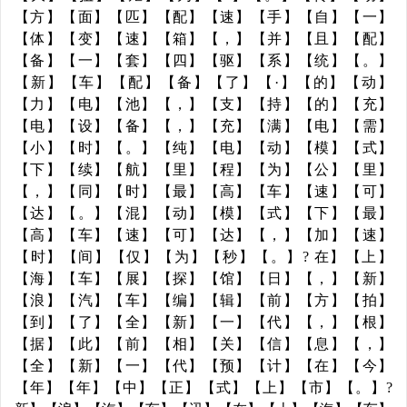
【方】【面】【匹】【配】【速】【手】【自】【一】
【体】【变】【速】【箱】【，】【并】【且】【配】
【备】【一】【套】【四】【驱】【系】【统】【。】
【新】【车】【配】【备】【了】【·】【的】【动】
【力】【电】【池】【，】【支】【持】【的】【充】
【电】【设】【备】【，】【充】【满】【电】【需】
【小】【时】【。】【纯】【电】【动】【模】【式】
【下】【续】【航】【里】【程】【为】【公】【里】
【，】【同】【时】【最】【高】【车】【速】【可】
【达】【。】【混】【动】【模】【式】【下】【最】
【高】【车】【速】【可】【达】【，】【加】【速】
【时】【间】【仅】【为】【秒】【。】? 在】【上】
【海】【车】【展】【探】【馆】【日】【，】【新】
【浪】【汽】【车】【编】【辑】【前】【方】【拍】
【到】【了】【全】【新】【一】【代】【，】【根】
【据】【此】【前】【相】【关】【信】【息】【，】
【全】【新】【一】【代】【预】【计】【在】【今】
【年】【年】【中】【正】【式】【上】【市】【。】?