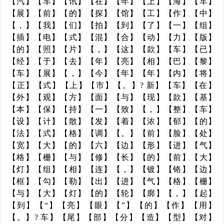
【汽】【车】【讯】【在】【年】【上】【海】【车】
【展】【前】【的】【探】【馆】【工】【作】【中】
【，】【我】【们】【拍】【到】【了】【一】【组】
【插】【电】【式】【混】【合】【动】【力】【版】
【的】【照】【片】【，】【这】【款】【车】【已】
【经】【于】【去】【年】【亮】【相】【巴】【黎】
【车】【展】【，】【今】【年】【年】【内】【将】
【正】【式】【上】【市】【。】? 新】【车】【在】
【外】【观】【方】【面】【与】【现】【款】【基】
【本】【保】【持】【一】【致】【，】【整】【车】
【设】【计】【散】【发】【着】【浓】【郁】【的】
【法】【式】【格】【调】【。】【前】【脸】【处】
【宽】【大】【的】【六】【边】【形】【进】【气】
【格】【栅】【与】【修】【长】【的】【前】【大】
【灯】【组】【相】【连】【，】【镀】【铬】【边】
【框】【勾】【勒】【出】【进】【气】【格】【栅】
【与】【大】【灯】【的】【轮】【廓】【，】【起】
【到】【“】【亮】【眼】【”】【的】【作】【用】
【。】? 车】【尾】【部】【分】【造】【型】【对】