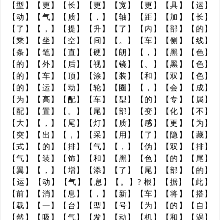
【型】【更】【长】【更】【宽】【更】【具】【运】
【动】【气】【质】【，】【轴】【距】【加】【长】
【了】【，】【提】【升】【了】【内】【部】【的】
【乘】【坐】【空】【间】【。】【车】【侧】【线】
【条】【笔】【直】【硬】【朗】【，】【黑】【色】
【的】【外】【后】【视】【镜】【、】【黑】【色】
【的】【车】【顶】【涂】【装】【和】【双】【色】
【的】【运】【动】【轮】【圈】【，】【会】【成】
【为】【高】【配】【车】【型】【的】【专】【属】
【配】【置】【。】【尾】【部】【变】【化】【不】
【大】【，】【尾】【灯】【质】【感】【更】【为】
【突】【出】【，】【采】【用】【了】【隐】【藏】
【式】【的】【排】【气】【，】【伪】【双】【排】
【气】【装】【饰】【和】【黑】【色】【的】【尾】
【翼】【，】【增】【添】【了】【尾】【部】【的】
【运】【动】【气】【息】【。】? 根】【据】【此】
【前】【消】【息】【，】【新】【车】【将】【搭】
【载】【一】【台】【型】【号】【为】【的】【自】
【然】【吸】【气】【发】【动】【机】【和】【涡】