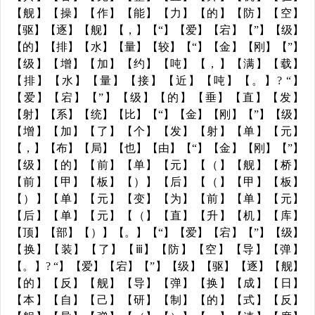
【舰】【操】【作】【能】【力】【的】【防】【空】
【驱】【逐】【舰】【，】【“】【爱】【宕】【”】【级】
【的】【排】【水】【量】【较】【“】【金】【刚】【”】
【级】【增】【加】【约】【吨】【，】【满】【载】
【排】【水】【量】【接】【近】【吨】【。】? “】
【爱】【宕】【”】【级】【的】【垂】【直】【发】
【射】【系】【统】【比】【“】【金】【刚】【”】【级】
【增】【加】【了】【个】【发】【射】【单】【元】
【，】【布】【局】【也】【由】【“】【金】【刚】【”】
【级】【的】【前】【单】【元】【（】【舰】【桥】
【前】【甲】【板】【）】【后】【（】【甲】【板】
【）】【单】【元】【变】【为】【前】【单】【元】
【后】【单】【元】【（】【直】【升】【机】【库】
【顶】【部】【）】【。】【“】【爱】【宕】【”】【级】
【换】【装】【了】【ⅲ】【防】【空】【导】【弹】
【。】? “】【爱】【宕】【”】【级】【驱】【逐】【舰】
【的】【反】【舰】【导】【弹】【换】【成】【日】
【本】【自】【己】【研】【制】【的】【式】【反】