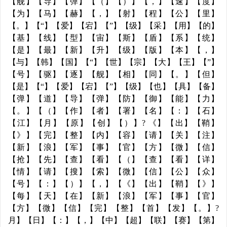
【舰】【导】【弹】【（】【）】【，】【速】【度】
【为】【马】【赫】【，】【射】【程】【公】【里】
【。】【“】【爱】【宕】【”】【级】【采】【用】【的】
【基】【线】【型】【宙】【斯】【盾】【系】【统】
【是】【最】【新】【升】【级】【版】【本】【，】
【与】【韩】【国】【“】【世】【宗】【大】【王】【”】
【号】【驱】【逐】【舰】【相】【同】【。】【但】
【是】【“】【爱】【宕】【”】【级】【也】【具】【备】
【弹】【道】【导】【弹】【防】【御】【能】【力】
【。】【（】【作】【者】【署】【名】【：】【石】
【江】【月】【原】【创】【）】? 《】【出】【鞘】
【》】【完】【整】【内】【容】【请】【关】【注】
【新】【浪】【军】【事】【官】【方】【微】【信】
【抢】【先】【查】【看】【（】【查】【看】【详】
【情】【请】【搜】【索】【微】【信】【公】【众】
【号】【：】【）】【，】【《】【出】【鞘】【》】
【每】【天】【在】【新】【浪】【军】【事】【官】
【方】【微】【信】【完】【整】【首】【发】【。】?
月】【日】【：】【，】【中】【超】【联】【赛】【第】