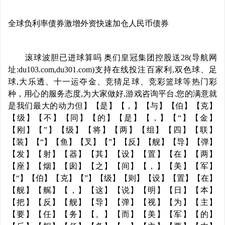
全球负利率债券激增外资快速加仓人民币债券
滚球波胆已进球算吗 奥们皇冠集团控股送28(导航网
址:du103.com,du301.com)支持在线投注百家利,双色球、足
球,大乐透、十一运夺金、竞猜足球、竞彩篮球等热门彩
种，用心的服务态度,为大家做好,游戏咨询平台.您的满意就
是我们最大的动力但】【是】【，】【与】【伯】【克】
【级】【不】【同】【的】【是】【，】【“】【金】
【刚】【”】【级】【将】【两】【组】【四】【联】
【装】【“】【鱼】【叉】【”】【反】【舰】【导】【弹】
【发】【射】【器】【其】【设】【置】【在】【两】
【座】【烟】【囱】【之】【间】【，】【美】【军】
【“】【伯】【克】【”】【级】【则】【设】【置】【在】
【舰】【艉】【，】【这】【说】【明】【日】【本】
【把】【反】【舰】【导】【弹】【视】【为】【主】
【要】【任】【务】【。】【而】【美】【军】【的】