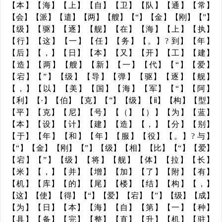
【本】【海】【上】【自】【卫】【队】【通】【常】
【会】【派】【遣】【两】【艘】【“】【金】【刚】【”】
【级】【驱】【逐】【舰】【在】【海】【上】【执】
【行】【这】【一】【任】【务】【。】? 到】【年】
【后】【，】【日】【本】【又】【开】【工】【建】
【造】【两】【艘】【新】【一】【代】【“】【爱】
【宕】【”】【级】【导】【弹】【驱】【逐】【舰】
【，】【以】【美】【国】【海】【军】【“】【阿】
【利】【·】【伯】【克】【”】【级】【ⅱ】【构】【型】
【平】【克】【尼】【号】【（】【）】【为】【蓝】
【本】【设】【计】【建】【造】【，】【分】【别】
【于】【年】【和】【年】【服】【役】【。】? 与】
【“】【金】【刚】【”】【级】【相】【比】【“】【爱】
【宕】【”】【级】【将】【舰】【体】【拉】【长】
【米】【，】【并】【增】【加】【了】【附】【有】
【机】【库】【的】【尾】【楼】【结】【构】【，】
【这】【使】【得】【“】【爱】【宕】【”】【级】【成】
【为】【日】【本】【海】【自】【第】【一】【种】
【具】【备】【完】【整】【直】【升】【机】【驻】