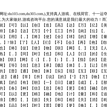
址:du103.com,du303.com,),支持真人游戏、在线荷官、
,为大家做好,游戏咨询平台.您的满意就是我们最大的动力！
就】【可】【以】【创】【造】【高】【达】【万】【亿】【
持】【多】【达】【万】【个】【工】【作】【岗】【位】【
应】【用】【，】【将】【使】【全】【球】【的】【增】【
。】? 除】【了】【人】【们】【不】【会】【再】【抱】【
也】【将】【促】【使】【物】【联】【网】【、】【无】【
熟】【，】【同】【时】【也】【和】【人】【们】【的】【
【物】【联】【网】【（】【，】【）】【，】【指】【的】【
网】【等】【信】【息】【承】【载】【体】【，】【让】【
的】【普】【通】【物】【体】【实】【现】【互】【联】【
是】【通】【常】【所】【说】【的】【“】【万】【物】【互
真】【的】【有】【朝】【一】【日】【建】【成】【，】【
的】【各】【种】【信】【息】【有】【更】【准】【确】【
可】【以】【更】【精】【确】【地】【计】【量】【和】【
浪】【费】【、】【损】【失】【和】【相】【关】【消】【
物】【品】【何】【时】【需】【要】【更】【换】【、】【