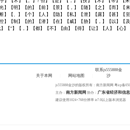
手】【术】【。】? 但】【是】【，】【技】【术】【带】【
光】【明】【的】【前】【景】【，】【随】【之】【而】【
断】【、】【个】【人】【隐】【私】【泄】【露】【甚】【
控】【制】【的】【潜】【在】【威】【胁】【，】【以】【
化】【”】【，】【都】【不】【由】【得】【让】【人】【心】
联系js555888金
关于本网
|
网站地图
|
沙
js555888金沙的版权所有：南方新闻网
粤icp备050
南方新闻网
广东省经济和信息
主办：
协办：
建议使用1024×768分辨率 ie7.0以上版本浏览器