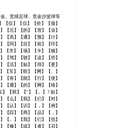
十一运夺金、竞猜足球、竞金沙篮球等
而】【仅】【仅】【价】【值】
美】【元】【的】【营】【业】
。】【高】【通】【预】【计】
量】【同】【目】【前】【印】
怨】【市】【场】【卡】【顿】
人】【驾】【驶】【这】【些】
生】【活】【贴】【得】【更】
是】【互】【联】【网】【、】
所】【有】【能】【行】【使】
互】【通】【的】【网】【络】
】【联】【”】【。】? 如】
那】【么】【我】【们】【对】
的】【认】【识】【，】【例】
追】【踪】【商】【品】【，】
耗】【。】【我】【们】【也】
维】【修】【或】【者】【召】