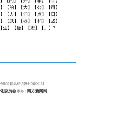
来】【的】【并】【非】【全】
来】【的】【大】【公】【司】
至】【人】【们】【点】【日】
及】【武】【器】【和】【战】
【生】【疑】【虑】【。】?
70829
网站标识码4400000131
化委员会
南方新闻网
承办：