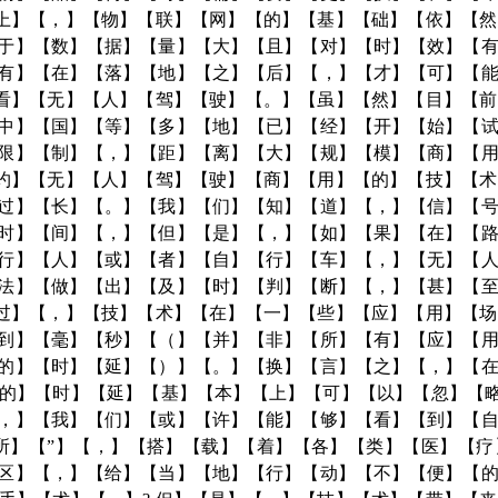
【上】【，】【物】【联】【网】【的】【基】【础】【依】【
于】【数】【据】【量】【大】【且】【对】【时】【效】【
有】【在】【落】【地】【之】【后】【，】【才】【可】【
【看】【无】【人】【驾】【驶】【。】【虽】【然】【目】【
中】【国】【等】【多】【地】【已】【经】【开】【始】【
限】【制】【，】【距】【离】【大】【规】【模】【商】【
【约】【无】【人】【驾】【驶】【商】【用】【的】【技】【
过】【长】【。】【我】【们】【知】【道】【，】【信】【
时】【间】【，】【但】【是】【，】【如】【果】【在】【
行】【人】【或】【者】【自】【行】【车】【，】【无】【
法】【做】【出】【及】【时】【判】【断】【，】【甚】【
【过】【，】【技】【术】【在】【一】【些】【应】【用】【
到】【毫】【秒】【（】【并】【非】【所】【有】【应】【
的】【时】【延】【）】【。】【换】【言】【之】【，】【
的】【时】【延】【基】【本】【上】【可】【以】【忽】【略
，】【我】【们】【或】【许】【能】【够】【看】【到】【
所】【”】【，】【搭】【载】【着】【各】【类】【医】【
区】【，】【给】【当】【地】【行】【动】【不】【便】【