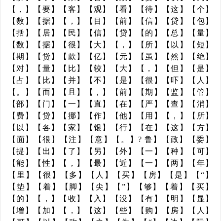
【，】【要】【客】【观】【看】【待】【这】【个】
【数】【据】【，】【目】【前】【信】【贷】【包】
【括】【居】【民】【信】【贷】【的】【总】【量】
【数】【据】【很】【大】【，】【所】【以】【短】
【期】【贷】【款】【亿】【元】【虽】【然】【绝】
【对】【量】【比】【较】【大】【，】【但】【是】
【占】【比】【并】【不】【是】【很】【吓】【人】
【。】【而】【且】【，】【前】【期】【监】【管】
【部】【门】【一】【直】【在】【严】【查】【消】
【费】【贷】【挪】【作】【他】【用】【，】【所】
【以】【各】【家】【银】【行】【在】【这】【方】
【面】【很】【注】【意】【。】? 鲁】【政】【委】
【提】【出】【了】【另】【外】【一】【种】【可】
【能】【性】【，】【最】【近】【一】【两】【年】
【里】【很】【多】【人】【买】【房】【是】【“】
【垫】【着】【脚】【尖】【”】【够】【着】【买】
【的】【，】【收】【入】【没】【有】【明】【显】
【增】【加】【，】【这】【些】【购】【房】【人】