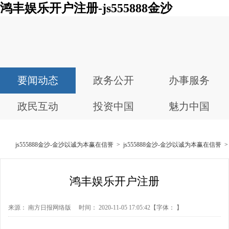
鸿丰娱乐开户注册-js555888金沙
要闻动态
政务公开
办事服务
政民互动
投资中国
魅力中国
js555888金沙-金沙以诚为本赢在信誉
>
js555888金沙-金沙以诚为本赢在信誉
鸿丰娱乐开户注册
来源： 南方日报网络版 时间： 2020-11-05 17:05:42
【字体： 】