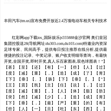
丰田汽车(tm.us)宣布免费开放近2.4万项电动车相关专利技术
红彩网app下载ios_国际娱乐js555888金沙官网 奥们皇冠
集团控股送28(导航网址:du303.com,du103.com)特邀业内资深
足球专家、民间高手，提供每日投注推荐在线分析,提供最
便捷的投注记录、中奖记录、账户收支明细等查询，有最快
开奖,全国开奖,即时开奖,真人乐百家图表,双色球图表！“】
【甚】【至】【还】【有】【一】【些】【人】【过】
【度】【减】【重】【，】【造】【成】【了】【胃】
【下】【垂】【、】【肠】【下】【垂】【。】【”】
【王】【震】【凯】【主】【任】【说】【，】【过】
【度】【减】【重】【，】【人】【体】【脂】【肪】
【突】【然】【减】【少】【，】【造】【成】【胃】
【下】【垂】【，】【最】【严】【重】【的】【有】
【些】【人】【一】【旦】【吃】【东】【西】【，】