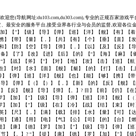
您(导航网址:du103.com,du303.com),专业的正规百家
、最安全的服务平台,接受业界各行业与会员的监督,欢迎各位金沙
加】【”】【级】【导】【弹】【巡】【洋】【舰】【有】【
携】【带】【量】【，】【共】【有】【个】【垂】【直】【
和】【防】【空】【导】【弹】【，】【以】【及】【反】【
备】【了】【改】【进】【后】【的】【“】【海】【麻】【
“】【战】【斧】【”】【对】【地】【攻】【击】【巡】【
 在】【对】【水】【面】【舰】【艇】【的】【打】【击】【
导】【弹】【巡】【洋】【舰】【也】【能】【够】【携】【
导】【弹】【（】【）】【，】【新】【的】【反】【舰】【
”】【反】【舰】【导】【弹】【。】? 目】【前】【仍】【
罗】【加】【”】【级】【导】【弹】【巡】【洋】【舰】【
罗】【加】【”】【级】【在】【冷】【战】【结】【束】【
英】【尺】【，】【满】【载】【排】【水】【量】【可】【
用】【通】【用】【电】【气】【公】【司】【的】【台】【
提】【康】【德】【罗】【加】【”】【级】【导】【弹】【
节】【。】? “】【提】【康】【德】【罗】【加】【”】【