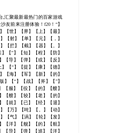
游戏平台,汇聚最新最热门的百家游戏
友前来注册体验！f20！“】
着】【世】【界】【上】【最】
发】【射】【单】【元】【，】
导】【拦】【截】【器】【。】
雀】【”】【短】【程】【防】
航】【导】【弹】【或】【反】
上】【“】【提】【康】【德】
带】【海】【军】【新】【的】
版】【“】【战】【斧】【”】
在】【服】【役】【的】【艘】
（】【艘】【较】【老】【的】
时】【就】【已】【经】【退】
达】【万】【吨】【。】【动】
燃】【气】【涡】【轮】【发】
巡】【洋】【舰】【的】【航】
级】【导】【弹】【巡】【洋】