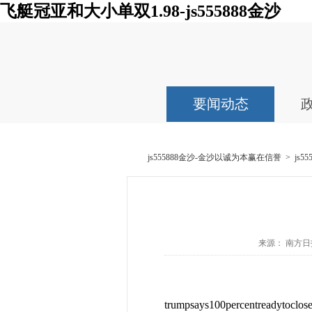
飞艇冠亚和大小单双1.98-js555888金沙
要闻动态
js555888金沙-金沙以诚为本赢在信誉
>
js
来源： 南方日报网
trumpsays100percentreadytoclose