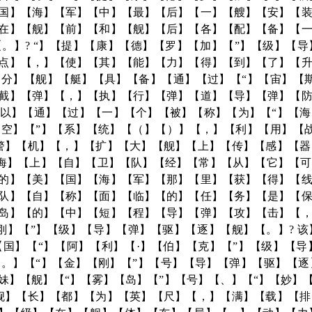
国】【海】【军】【中】【最】【后】【一】【艘】【安】【
在】【舰】【前】【和】【舰】【后】【各】【配】【备】【
。】? “】【提】【康】【德】【罗】【加】【”】【级】【
点】【，】【使】【其】【能】【力】【得】【到】【了】【
分】【舰】【艇】【具】【备】【通】【过】【“】【宙】【
截】【弹】【，】【执】【行】【弹】【道】【导】【弹】【
以】【通】【过】【一】【个】【被】【称】【为】【“】【
空】【”】【系】【统】【（】【）】【，】【利】【用】【
警】【机】【，】【扩】【大】【舰】【上】【传】【感】【
【海】【上】【自】【卫】【队】【经】【常】【从】【它】【
的】【美】【国】【海】【军】【那】【里】【获】【得】【
队】【自】【称】【面】【临】【的】【任】【务】【是】【
岛】【的】【中】【短】【程】【导】【弹】【攻】【击】【
刚】【”】【级】【导】【弹】【驱】【逐】【舰】【。】? 
国】【“】【阿】【利】【·】【伯】【克】【”】【级】【
。】【“】【金】【刚】【”】【号】【导】【弹】【驱】【
妹】【舰】【“】【雾】【岛】【”】【号】【、】【“】【妙】【
舰】【长】【都】【为】【英】【尺】【，】【满】【载】【