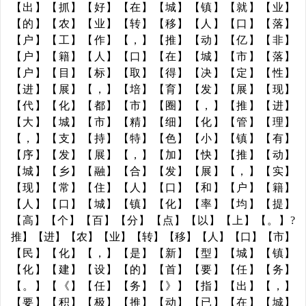
【出】【抓】【好】【在】【城】【镇】【就】【业】
【的】【农】【业】【转】【移】【人】【口】【落】
【户】【工】【作】【，】【推】【动】【亿】【非】
【户】【籍】【人】【口】【在】【城】【市】【落】
【户】【目】【标】【取】【得】【决】【定】【性】
【进】【展】【，】【培】【育】【发】【展】【现】
【代】【化】【都】【市】【圈】【，】【推】【进】
【大】【城】【市】【精】【细】【化】【管】【理】
【，】【支】【持】【特】【色】【小】【镇】【有】
【序】【发】【展】【，】【加】【快】【推】【动】
【城】【乡】【融】【合】【发】【展】【，】【实】
【现】【常】【住】【人】【口】【和】【户】【籍】
【人】【口】【城】【镇】【化】【率】【均】【提】
【高】【个】【百】【分】【点】【以】【上】【。】?
推】【进】【农】【业】【转】【移】【人】【口】【市】
【民】【化】【，】【是】【新】【型】【城】【镇】
【化】【建】【设】【的】【首】【要】【任】【务】
【。】【《】【任】【务】【》】【指】【出】【，】
【要】【积】【极】【推】【动】【已】【在】【城】