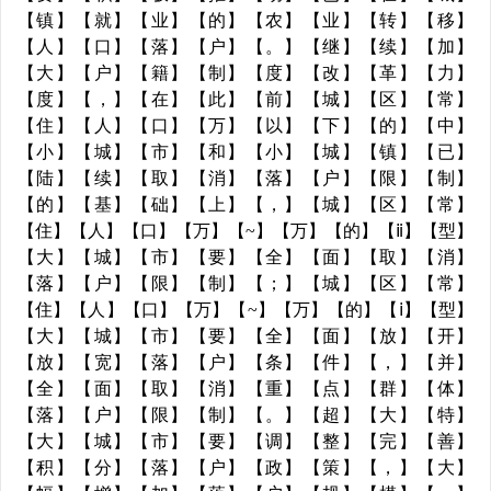
【镇】【就】【业】【的】【农】【业】【转】【移】
【人】【口】【落】【户】【。】【继】【续】【加】
【大】【户】【籍】【制】【度】【改】【革】【力】
【度】【，】【在】【此】【前】【城】【区】【常】
【住】【人】【口】【万】【以】【下】【的】【中】
【小】【城】【市】【和】【小】【城】【镇】【已】
【陆】【续】【取】【消】【落】【户】【限】【制】
【的】【基】【础】【上】【，】【城】【区】【常】
【住】【人】【口】【万】【~】【万】【的】【ⅱ】【型】
【大】【城】【市】【要】【全】【面】【取】【消】
【落】【户】【限】【制】【；】【城】【区】【常】
【住】【人】【口】【万】【~】【万】【的】【ⅰ】【型】
【大】【城】【市】【要】【全】【面】【放】【开】
【放】【宽】【落】【户】【条】【件】【，】【并】
【全】【面】【取】【消】【重】【点】【群】【体】
【落】【户】【限】【制】【。】【超】【大】【特】
【大】【城】【市】【要】【调】【整】【完】【善】
【积】【分】【落】【户】【政】【策】【，】【大】