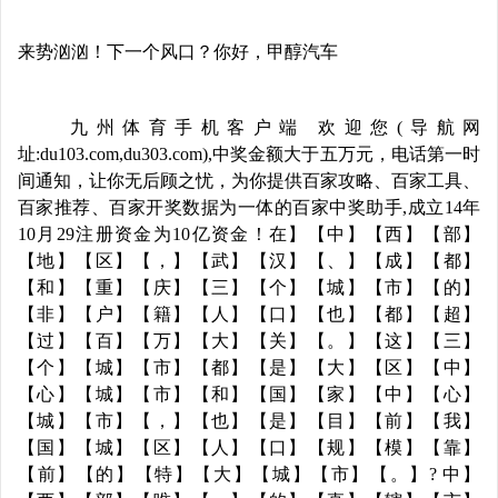
来势汹汹！下一个风口？你好，甲醇汽车
九州体育手机客户端 欢迎您(导航网
址:du103.com,du303.com),中奖金额大于五万元，电话第一时
间通知，让你无后顾之忧，为你提供百家攻略、百家工具、
百家推荐、百家开奖数据为一体的百家中奖助手,成立14年
10月29注册资金为10亿资金！在】【中】【西】【部】
【地】【区】【，】【武】【汉】【、】【成】【都】
【和】【重】【庆】【三】【个】【城】【市】【的】
【非】【户】【籍】【人】【口】【也】【都】【超】
【过】【百】【万】【大】【关】【。】【这】【三】
【个】【城】【市】【都】【是】【大】【区】【中】
【心】【城】【市】【和】【国】【家】【中】【心】
【城】【市】【，】【也】【是】【目】【前】【我】
【国】【城】【区】【人】【口】【规】【模】【靠】
【前】【的】【特】【大】【城】【市】【。】? 中】