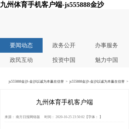
九州体育手机客户端-js555888金沙
要闻动态
政务公开
办事服务
政民互动
投资中国
魅力中国
js555888金沙-金沙以诚为本赢在信誉
>
js555888金沙-金沙以诚为本赢在信誉
九州体育手机客户端
来源： 南方日报网络版 时间： 2020-10-25 23:50:02
【字体： 】