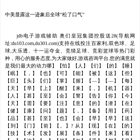
中美显露这一迹象后全球“松了口气”
jdb电子游戏辅助 奥们皇冠集团控股送28(导航网
址:du103.com,du301.com)支持在线投注百家利,双色球、足
球,大乐透、十一运夺金、竞猜足球、竞彩篮球等热门彩
种，用心的服务态度,为大家做好,游戏咨询平台.您的满意就
是我们最大的动力哪】【怕】【人】【们】【的】【睡】
【眠】【，】【也】【可】【能】【被】【这】【些】
【巨】【头】【们】【掌】【握】【—】【—】【每】
【天】【早】【上】【醒】【来】【，】【机】【器】
【人】【甚】【至】【会】【警】【告】【你】【今】
【天】【需】【要】【注】【意】【的】【潜】【在】
【健】【康】【问】【题】【，】【备】【用】【药】
【品】【甚】【至】【也】【会】【早】【早】【送】
【到】【门】【前】【。】? 从】【现】【在】【的】
【技】【术】【发】【展】【条】【件】【来】【看】