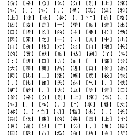
【价】【格】【总】【体】【分】【别】【上】【涨】
【%】【、】【%】【，】【呈】【现】【温】【和】
【上】【涨】【态】【势】【。】? “】【价】【格】
【因】【素】【是】【一】【季】【度】【进】【出】
【口】【增】【长】【的】【主】【要】【拉】【动】
【因】【素】【之】【一】【，】【其】【中】【出】
【口】【价】【格】【对】【出】【口】【增】【长】
【的】【贡】【献】【度】【达】【到】【了】【%】
【；】【进】【口】【方】【面】【，】【部】【分】
【大】【宗】【商】【品】【进】【口】【价】【格】
【同】【比】【上】【涨】【幅】【度】【较】【快】
【，】【比】【如】【天】【然】【气】【、】【铁】
【矿】【砂】【、】【大】【豆】【等】【进】【口】
【价】【格】【分】【别】【上】【涨】【%】【、】
【%】【、】【%】【。】【”】【李】【魁】【文】
【称】【。】? 白】【明】【指】【出】【，】【长】
【期】【低】【迷】【的】【美】【国】【上】【个】
【月】【超】【过】【了】【%】【，】【反】【映】
【国】【际】【市】【场】【价】【格】【有】【所】