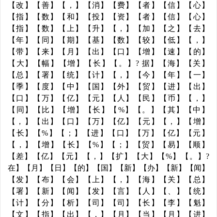
【改】【善】【，】【消】【费】【者】【信】【心】
【指】【数】【和】【投】【资】【者】【信】【心】
【指】【数】【上】【升】【，】【加】【之】【去】
【年】【同】【期】【基】【数】【较】【低】【，】
【带】【来】【月】【出】【口】【增】【速】【的】
【大】【幅】【增】【长】【。】? 据】【海】【关】
【总】【署】【统】【计】【，】【今】【年】【一】
【季】【度】【中】【国】【外】【贸】【进】【出】
【口】【万】【亿】【元】【人】【民】【币】【，】
【同】【比】【增】【长】【%】【。】【其】【中】
【，】【出】【口】【万】【亿】【元】【，】【增】
【长】【%】【；】【进】【口】【万】【亿】【元】
【，】【增】【长】【%】【；】【贸】【易】【顺】
【差】【亿】【元】【，】【扩】【大】【%】【。】?
在】【月】【日】【的】【国】【新】【办】【新】【闻】
【发】【布】【会】【上】【，】【海】【关】【总】
【署】【新】【闻】【发】【言】【人】【、】【统】
【计】【分】【析】【司】【司】【长】【李】【魁】
【文】【指】【出】【，】【月】【当】【月】【进】