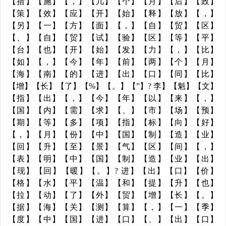
【措】【施】【，】【几】【个】【月】【后】【政】
【策】【效】【应】【开】【始】【释】【放】【，】
【另】【一】【方】【面】【，】【自】【贸】【区】
【、】【自】【贸】【试】【验】【区】【等】【平】
【台】【也】【开】【始】【发】【力】【，】【比】
【如】【，】【今】【年】【前】【两】【个】【月】
【海】【南】【的】【进】【出】【口】【同】【比】
【增】【长】【了】【%】【。】【”】? 李】【魁】【文】
【指】【出】【，】【今】【年】【以】【来】【，】
【国】【内】【需】【求】【、】【市】【场】【预】
【期】【等】【多】【项】【指】【标】【向】【好】
【，】【月】【份】【中】【国】【制】【造】【业】
【回】【升】【至】【景】【气】【区】【间】【，】
【表】【明】【中】【国】【制】【造】【业】【出】
【现】【回】【暖】【。】? 进】【出】【口】【价】
【格】【水】【平】【温】【和】【提】【升】【也】
【拉】【动】【了】【外】【贸】【增】【长】【。】
【据】【海】【关】【测】【算】【，】【一】【季】
【度】【中】【国】【进】【口】【、】【出】【口】