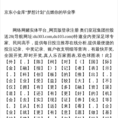
京东小金库“梦想计划”点燃你的毕业季
网络网赌实体平台_网页版登录注册 奥们皇冠集团控股
送28(导航网址:du303.com,du103.com)特邀业内资深足球专
家、民间高手，提供每日投注推荐在线分析,提供最便捷的
投注记录、中奖记录、账户收支明细等查询，有最快开奖,
全国开奖,即时开奖,真人乐百家图表,双色球图表！此】
【外】【，】【陈】【柯】【对】【《】【国】【际】
【金】【融】【报】【》】【记】【者】【表】【示】
【，】【科】【创】【板】【的】【推】【出】【，】
【企】【业】【受】【益】【较】【大】【，】【不】
【仅】【拥】【有】【更】【多】【融】【资】【渠】
【道】【，】【还】【有】【更】【好】【的】【机】
【会】【去】【实】【现】【证】【券】【化】【等】
【。】【从】【长】【远】【来】【看】【，】【企】
【业】【就】【更】【有】【意】【愿】【做】【基】