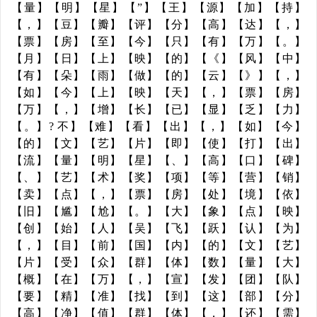
【量】【明】【星】【”】【王】【源】【加】【持】
【，】【豆】【瓣】【评】【分】【高】【达】【，】
【票】【房】【至】【今】【只】【有】【万】【。】
【月】【日】【上】【映】【的】【《】【风】【中】
【有】【朵】【雨】【做】【的】【云】【》】【，】
【如】【今】【上】【映】【天】【，】【票】【房】
【万】【，】【增】【长】【已】【显】【乏】【力】
【。】? 不】【难】【看】【出】【，】【如】【今】
【的】【文】【艺】【片】【即】【使】【打】【出】
【流】【量】【明】【星】【、】【高】【口】【碑】
【、】【艺】【术】【奖】【项】【等】【营】【销】
【卖】【点】【，】【票】【房】【处】【境】【依】
【旧】【尴】【尬】【。】【大】【象】【点】【映】
【创】【始】【人】【吴】【飞】【跃】【认】【为】
【，】【目】【前】【国】【内】【的】【文】【艺】
【片】【受】【众】【群】【体】【数】【量】【大】
【概】【在】【万】【，】【宣】【发】【团】【队】
【要】【精】【准】【找】【到】【这】【部】【分】
【高】【净】【值】【群】【体】【，】【还】【需】