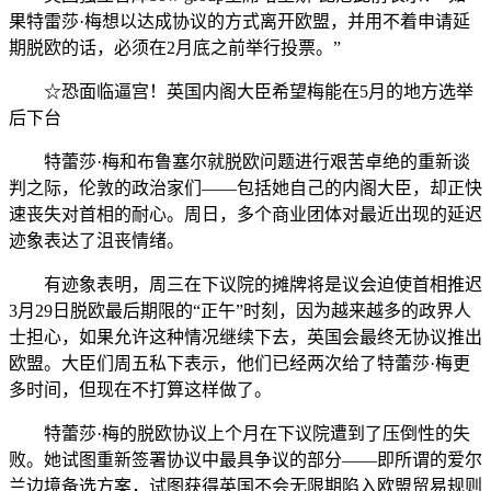
果特雷莎·梅想以达成协议的方式离开欧盟，并用不着申请延
期脱欧的话，必须在2月底之前举行投票。”
☆恐面临逼宫！英国内阁大臣希望梅能在5月的地方选举
后下台
特蕾莎·梅和布鲁塞尔就脱欧问题进行艰苦卓绝的重新谈
判之际，伦敦的政治家们——包括她自己的内阁大臣，却正快
速丧失对首相的耐心。周日，多个商业团体对最近出现的延迟
迹象表达了沮丧情绪。
有迹象表明，周三在下议院的摊牌将是议会迫使首相推迟
3月29日脱欧最后期限的“正午”时刻，因为越来越多的政界人
士担心，如果允许这种情况继续下去，英国会最终无协议推出
欧盟。大臣们周五私下表示，他们已经两次给了特蕾莎·梅更
多时间，但现在不打算这样做了。
特蕾莎·梅的脱欧协议上个月在下议院遭到了压倒性的失
败。她试图重新签署协议中最具争议的部分——即所谓的爱尔
兰边境备选方案，试图获得英国不会无限期陷入欧盟贸易规则