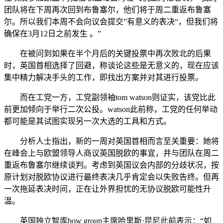
团队将在下周再次回到布鲁塞尔，他们将于周二重返布鲁塞
尔。所以我们本周不会向议会提交”有意义的表决“，但我们将
确保在3月12日之前发生 。”
在被问到如果在半个月后的关键投票中再次败北的后果
时，英国首相选择了回避，称谈论这些是无意义的，现在应该
集中精力解决手头的工作，即找出方案并对其进行投票。
而在工党一方，工党副领袖tom watson则证实，该党比此
前更加倾向于举行二次公投。watson此前称，工党的任何举动
都可能是其试图实现另一次大选的工具和方式。
分析人士指出，新的一周对英国首相而言至关重要：她将
在峰会上与欧盟领导人商议英国脱欧的事宜，并与团队在周二
重返布鲁塞尔继续谈判。考虑到英国议会内部的分歧状况，按
原计划对脱欧协议进行最终表决几乎肯定会以失败告终。但再
一次拖延表决时间，正在让外界担忧的无协议脱欧可能性升
温。
英国独立智库bow group主席哈里斯·昆尼此前表示：“如