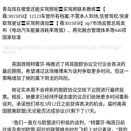
青岛现在哪里还能买驾照呢〓买驾照联系教练〓【
薇:3015058】12123车管所有档案,不需本人到场,信誉驾校,快速
取驾驶证〓买驾照请加〓【 薇3015058】np7市场监管总局发
布《电动汽车能量消耗率限值》、两化融合管理体系等646项
国家标准
http://img95.699pic.com/photo/40156/5981.gif_wh300.gif?
48788
英国首相特蕾莎·梅推迟了将其脱欧协议交付议会表决的
最后期限，希望通过这场赌博来为谈判争取更多时间，但这一
策略增加了她的属下倒戈的风险。
她证实本周不会将新的脱欧协议交给下议院进行最终投
票。相反，她要求已经持怀疑态度的议员们给她更多时间重新
谈判，承诺他们将在3月12日之前获得表决的机会。届时离英
国脱离欧盟(无论能否达成协议)只剩下了17天。
“我们一直在与欧盟进行积极的谈判，”特蕾莎·梅周日前
往埃及参加欧盟-阿拉伯联盟峰会时在飞机上对记者说，“我的