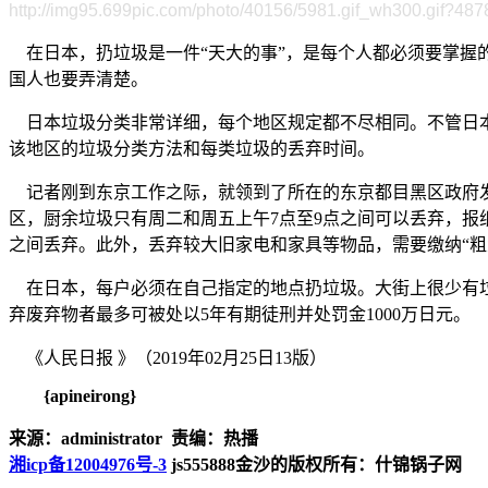
http://img95.699pic.com/photo/40156/5981.gif_wh300.gif?487
在日本，扔垃圾是一件“天大的事”，是每个人都必须要掌握
国人也要弄清楚。
日本垃圾分类非常详细，每个地区规定都不尽相同。不管日本
该地区的垃圾分类方法和每类垃圾的丢弃时间。
记者刚到东京工作之际，就领到了所在的东京都目黑区政府发
区，厨余垃圾只有周二和周五上午7点至9点之间可以丢弃，报
之间丢弃。此外，丢弃较大旧家电和家具等物品，需要缴纳“粗大
在日本，每户必须在自己指定的地点扔垃圾。大街上很少有垃
弃废弃物者最多可被处以5年有期徒刑并处罚金1000万日元。
《人民日报 》（2019年02月25日13版）
{apineirong}
来源：administrator 责编：热播
湘icp备12004976号-3
js555888金沙的版权所有：什锦锅子网