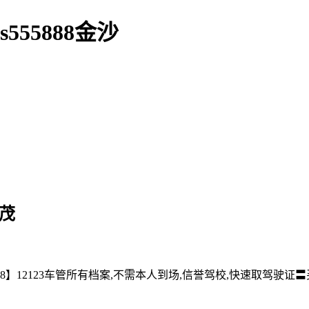
555888金沙
茂
】12123车管所有档案,不需本人到场,信誉驾校,快速取驾驶证〓买驾照