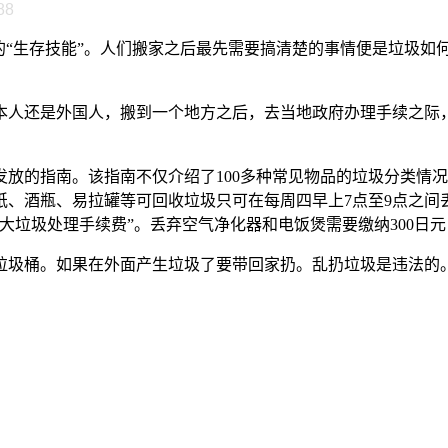
88
的“生存技能”。人们搬家之后最先需要搞清楚的事情便是垃圾如
人还是外国人，搬到一个地方之后，去当地政府办理手续之际
放的指南。该指南不仅介绍了100多种常见物品的垃圾分类情
纸、酒瓶、易拉罐等可回收垃圾只可在每周四早上7点至9点之间
垃圾处理手续费”。丢弃空气净化器和电饭煲需要缴纳300日元（
圾桶。如果在外面产生垃圾了要带回家扔。乱扔垃圾是违法的