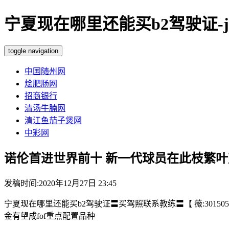
宁夏现在哪里还能买b2驾驶证-js
toggle navigation
中国随州网
烩肥肠网
招商银行
清汤牛腩网
清江鱼茄子煲网
中彩网
诺伦首进世界前十 新一代球员在此枝繁叶
发稿时间:2020年12月27日 23:45
宁夏现在哪里还能买b2驾驶证〓买驾照联系教练〓【 薇:3015058
金有望成fof重点配置品种