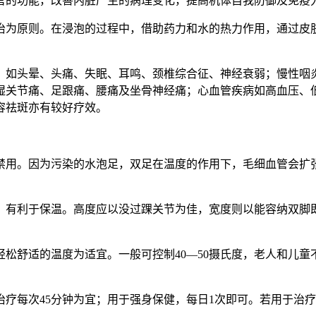
官的功能，改善内脏产生的病理变化，提高机体自我防御及免疫
治为原则。在浸泡的过程中，借助药力和水的热力作用，通过皮
，如头晕、头痛、失眠、耳鸣、颈椎综合征、神经衰弱；慢性咽
湿关节痛、足跟痛、腰痛及坐骨神经痛；心血管疾病如高血压、
容祛斑亦有较好疗效。
禁用。因为污染的水泡足，双足在温度的作用下，毛细血管会扩
，有利于保温。高度应以没过踝关节为佳，宽度则以能容纳双脚
松舒适的温度为适宜。一般可控制40—50摄氏度，老人和儿童
治疗每次45分钟为宜；用于强身保健，每日1次即可。若用于治疗