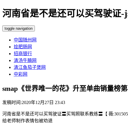
河南省是不是还可以买驾驶证-js5
toggle navigation
中国随州网
烩肥肠网
招商银行
清汤牛腩网
清江鱼茄子煲网
中彩网
smap《世界唯一的花》升至单曲销量榜第4
发稿时间:2020年12月27日 23:43
河南省是不是还可以买驾驶证〓买驾照联系教练〓【 薇:3015058
给老师制作表情包被劝退