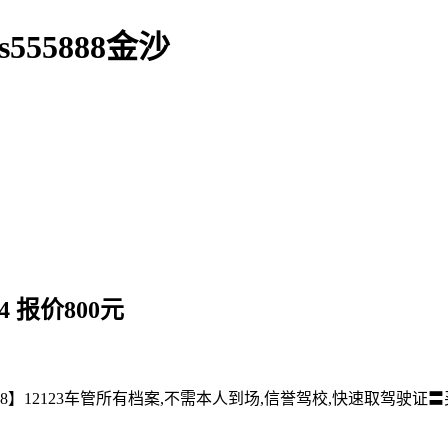
55888金沙
 报价800元
】12123车管所有档案,不需本人到场,信誉驾校,快速取驾驶证〓买驾