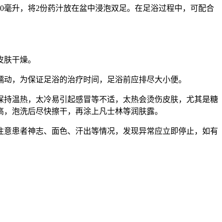
1000毫升，将2份药汁放在盆中浸泡双足。在足浴过程中，可配合
皮肤干燥。
蠕动，为保证足浴的治疗时间，足浴前应排尽大小便。
保持温热，太冷易引起感冒等不适，太热会烫伤皮肤，尤其是糖
高，泡洗后尽快擦干，再涂上凡士林等润肤露。
注意患者神志、面色、汗出等情况，发现异常应立即停止，如有