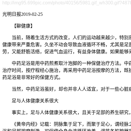
http://img95.699pic.com/photo/40156/5981.gif_wh300.gif?487
光明日报2019-02-25
【聊健康】
当前，随着生活方式的改变，人们的运动越来越少，特别
健康带来严重危害。久坐不动会导致血液循环不畅，尤其是足
劳，又能舒筋活络，促进气血运行，有益身体健康。如果能够
中药足浴是用中药煎煮取汁泡脚的一种保健治疗方法。中
治疗时间，按疗程经心施治，再采用中药足浴按摩的方法，既
药足浴是非常好的保健方式。
当然，中药足浴虽好，却也并非人人适宜，对于一些心脏
足与人体健康关系很大
事实上，足与人体健康关系很大，且关于足部的养生研究
《黄帝内经》记载：阴脉集于足下，而聚于足心，谓经脉之