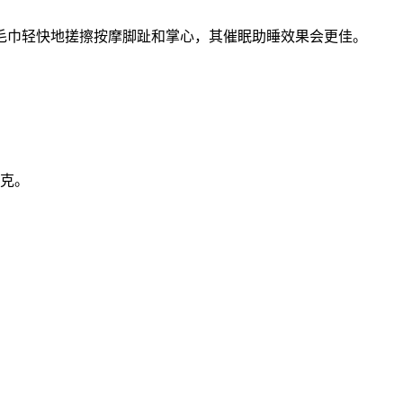
后用干毛巾轻快地搓擦按摩脚趾和掌心，其催眠助睡效果会更佳。
0克。