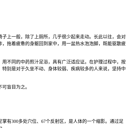
椅子上一般，除了上厕所，几乎很少起来走动。长此以往，会对
作，拖着疲惫的身躯回到家中，用一盆热水泡泡脚，既能驱散疲
，用不同的中药煎汁足浴，具有广泛适应证。在护理过程中，按
。特别是对于久坐不动、身体较弱、疾病较多的人来说，坚持中
不可盲目为之。
有300多处穴位、67个反射区，是人体的一个缩影。通过足