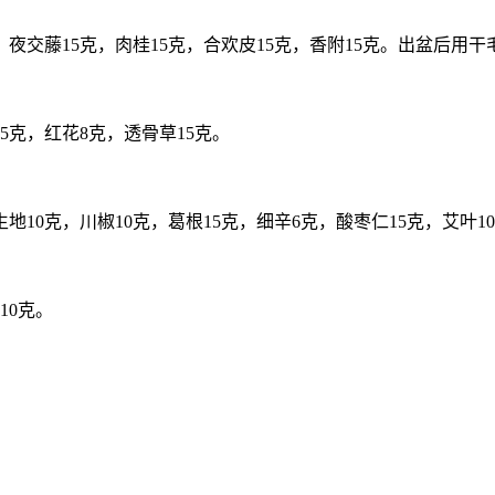
5克，夜交藤15克，肉桂15克，合欢皮15克，香附15克。出盆
15克，红花8克，透骨草15克。
生地10克，川椒10克，葛根15克，细辛6克，酸枣仁15克，艾叶1
10克。