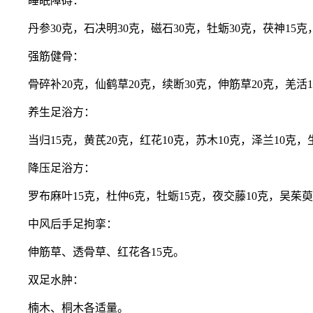
睡眠障碍：
丹参30克，石决明30克，磁石30克，牡蛎30克，茯神1
强筋健骨：
骨碎补20克，仙鹤草20克，续断30克，伸筋草20克，羌活
养生足浴方：
当归15克，黄芪20克，红花10克，苏木10克，泽兰10克，
降压足浴方：
罗布麻叶15克，杜仲6克，牡蛎15克，夜交藤10克，吴茱萸
中风后手足拘挛：
伸筋草、透骨草、红花各15克。
双足水肿：
楠木、桐木各适量。