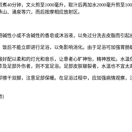
煮40分钟，文火煎至1000毫升，取汁后再加水2000毫升煎至
承山、涌泉等穴，而后按摩相应放射区。
用碱性小或不含碱性的香皂或沐浴液，以免过分洗去皮脂而引起
，饭后不能立即进行足浴，以免影响消化。由于足浴可加强胃肠
最好配以柔和的灯光和音乐，让患者心旷神怡，精神放松。水温
疹及足部外伤者，则不宜足浴。足部皮肤皲裂者，水温也不宜太
即擦干双脚，注意足部保暖。在足浴过程中，应加强病情观察，
师）