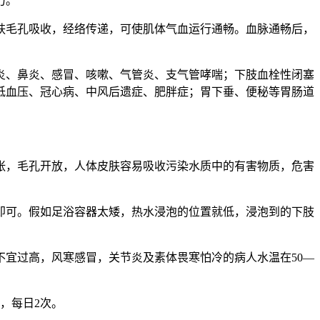
力。
肤毛孔吸收，经络传递，可使肌体气血运行通畅。血脉通畅后，
炎、鼻炎、感冒、咳嗽、气管炎、支气管哮喘；下肢血栓性闭塞
低血压、冠心病、中风后遗症、肥胖症；胃下垂、便秘等胃肠道
张，毛孔开放，人体皮肤容易吸收污染水质中的有害物质，危害
即可。假如足浴容器太矮，热水浸泡的位置就低，浸泡到的下肢
不宜过高，风寒感冒，关节炎及素体畏寒怕冷的病人水温在50—
，每日2次。