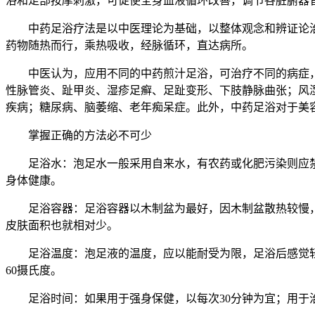
浴和足部按摩刺激，可促使全身血液循环改善，调节各脏腑器
中药足浴疗法是以中医理论为基础，以整体观念和辨证论
药物随热而行，乘热吸收，经脉循环，直达病所。
中医认为，应用不同的中药煎汁足浴，可治疗不同的病症
性脉管炎、趾甲炎、湿疹足癣、足趾变形、下肢静脉曲张；风
疾病；糖尿病、脑萎缩、老年痴呆症。此外，中药足浴对于美
掌握正确的方法必不可少
足浴水：泡足水一般采用自来水，有农药或化肥污染则应
身体健康。
足浴容器：足浴容器以木制盆为最好，因木制盆散热较慢
皮肤面积也就相对少。
足浴温度：泡足液的温度，应以能耐受为限，足浴后感觉轻
60摄氏度。
足浴时间：如果用于强身保健，以每次30分钟为宜；用于