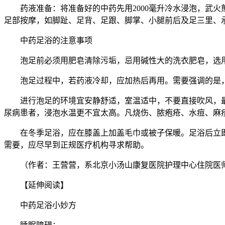
药液准备：将准备好的中药先用2000毫升冷水浸泡，武火煎
足部按摩，如脚趾、足背、足跟、脚掌、小腿前后及足三里、
中药足浴的注意事项
泡足前必须用肥皂清除污垢，忌用碱性大的洗衣肥皂，选
泡足过程中，若药液冷却，应加热后再用。需要强调的是
进行泡足的环境宜安静舒适，室温适中，不要直接吹风，
尿病患者，浸泡水温更不宜太高。凡烧伤、脓疱疮、水痘、麻
在冬季足浴，应在膝盖上加盖毛巾或被子保暖。足浴后立
需要，应尽早到正规医疗机构寻求帮助。
（作者：王营营，系北京小汤山康复医院护理中心住院医
【延伸阅读】
中药足浴小妙方