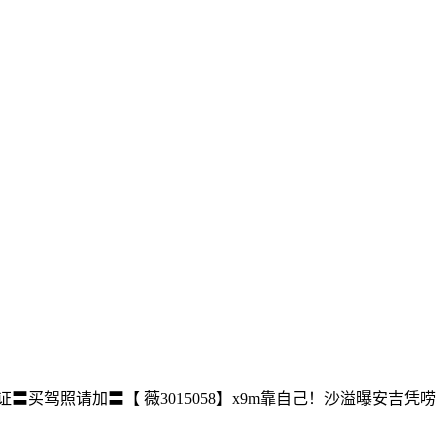
证〓买驾照请加〓【 薇3015058】x9m靠自己！沙溢曝安吉凭唠