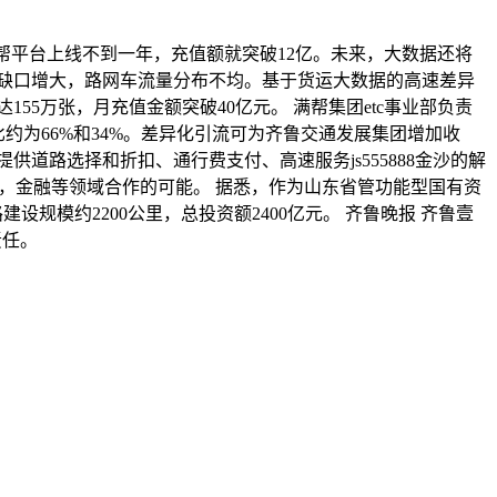
帮平台上线不到一年，充值额就突破12亿。未来，大数据还将
缺口增大，路网车流量分布不均。基于货运大数据的高速差异
55万张，月充值金额突破40亿元。 满帮集团etc事业部负责
约为66%和34%。差异化引流可为齐鲁交通发展集团增加收
道路选择和折扣、通行费支付、高速服务js555888金沙的解
付，金融等领域合作的可能。 据悉，作为山东省管功能型国有资
规模约2200公里，总投资额2400亿元。 齐鲁晚报 齐鲁壹
责任。