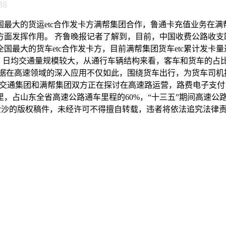
88
最大的货运etc合作发卡方满帮集团合作，鲁通卡充值业务在满
方面发挥作用。 齐鲁晚报记者了解到，目前，中国收费公路收支
大的货车etc合作发卡方，目前满帮集团货车etc累计发卡量达1
，日均交通量规模较大，从通行车辆结构来看，客车和货车的占比
在高速领域的深入应用不仅如此，围绕货车出行，为货车司机提供
齐鲁交通集团和满帮集团双方正在探讨在高速路运营，路费电子支
，占山东全省高速公路通车里程的60%，“十三五”期间高速公路建设
888金沙的版权稿件，未经许可不得擅自转载，违者将依法追究法律