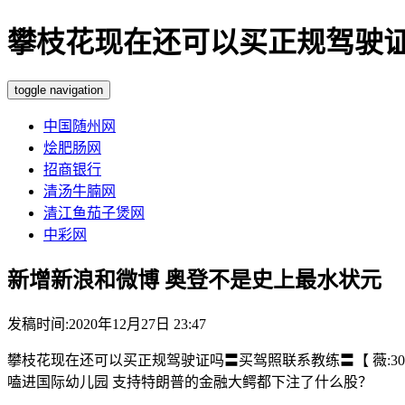
攀枝花现在还可以买正规驾驶证吗-
toggle navigation
中国随州网
烩肥肠网
招商银行
清汤牛腩网
清江鱼茄子煲网
中彩网
新增新浪和微博 奥登不是史上最水状元
发稿时间:2020年12月27日 23:47
攀枝花现在还可以买正规驾驶证吗〓买驾照联系教练〓【 薇:3015
嗑进国际幼儿园 支持特朗普的金融大鳄都下注了什么股？