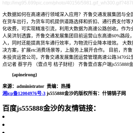
http://img95.699pic.com/photo/40156/5981.gif_wh300.gif?487
大数据如何在高速通行领域深入应用？齐鲁交通发展集团与全国
在货车出行，为货车司机提供道路选择和折扣、通行费支付等
化收费，可实现精准引流，利用大数据为高速公路创收。作为全国最
人吴洪钊透露，齐鲁交通发展集团目前运营山东高速60%路段
入，同时还能提高货车通行效率，为物流行业降本增效。 大数据
决方案，扩展etc消费场景等，上服务上展开合作。 目前，
本投资运营公司，齐鲁交通发展集团运营管理高速公路3470公里
点记者 蔡宇丹 （壹点号 桔子财经） 齐鲁壹点客户端js555
{apineirong}
来源：administrator 责编：热播
湘icp备12004976号-3
js555888金沙的版权所有：什锦锅子网
百度js555888金沙的友情链接：