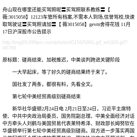
舟山现在哪里还能买驾照呢〓买驾照联系教练〓【
薇:3015058】12123车管所有档案,不需本人到场,信誉驾校,快速
取驾驶证〓买驾照请加〓【 薇3015058】gevm舍得花钱 11月
17日沪深股市公告提示
http://img95.699pic.com/photo/40156/5981.gif_wh300.gif?
48788
原标题：磋商结束、加税推迟，中美谈判跨进关键阶段
一大早起床，等了好久的磋商结果终于来了。
国社发了两条，都很有料，先看全文。
第七轮中美经贸高级别磋商结束
新华社华盛顿2月24日电 2月21日至24日，习近平主席特
使、中共中央政治局委员、国务院副总理、中美全面经济对话
中方牵头人刘鹤与美国贸易代表莱特希泽、财政部长姆努钦在
华盛顿举行第七轮中美经贸高级别磋商。双方进一步落实两国