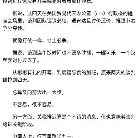
谈判进程远没有开幕晚宴时看着那样轻松。
据说，这四天在美国贸易代表办公室（ustr）行政楼的磋
商会场里，谈判团队锱铢必较，通宵达旦讨价还价，推进节奏
争分夺秒。
就像打仗一样，寸土必争。
据说，谈到连午饭时间也不愿多耽搁，一罐可乐，一个汉
堡就对付过去了。
从彬彬有礼的开幕，到废寝忘食的加班，原来两天的谈判
被拉到四天。
总算又向前迈出一大步。
不容易，很不容易。
另一方面，关税推迟算是个不错的消息，但也意味着谈判
跨进关键阶段。
中国人讲，行百里路半九十。